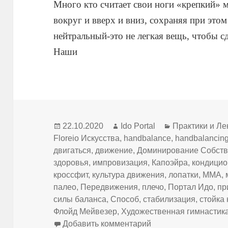
Много кто считает свои ноги «крепкий» 
вокруг и вверх и вниз, сохраняя при этом
нейтральный-это не легкая вещь, чтобы сд
Наши
Опубликовано
Автор
Рубрики
22.10.2020
Ido Portal
Практики и Ле
Floreio Искусства
,
handbalance
,
handbalancin
двигаться
,
движение
,
Доминирование Собст
здоровья
,
импровизация
,
Капоэйра
,
кондицио
кроссфит
,
культура движения
,
лопатки
,
ММА
,
палео
,
Передвижения
,
плечо
,
Портал Идо
,
пр
силы баланса
,
Способ
,
стабилизация
,
стойка 
Флойд Мейвезер
,
Художественная гимнастик
к записи The Centau
Добавить комментарий