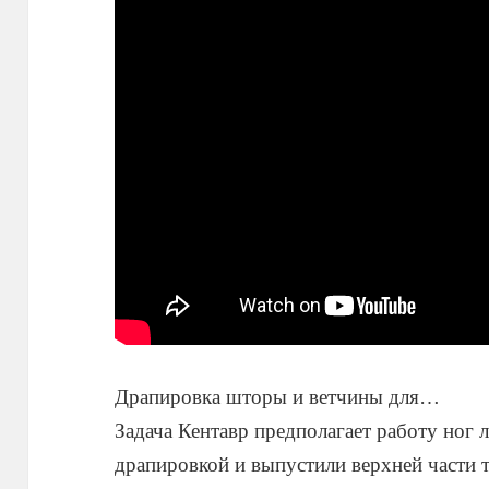
Драпировка шторы и ветчины для…
Задача Кентавр предполагает работу ног 
драпировкой и выпустили верхней части т