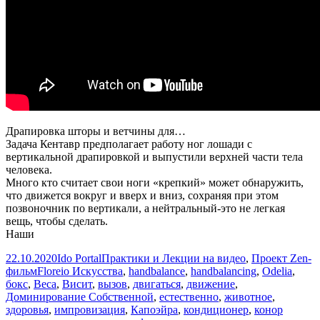
Драпировка шторы и ветчины для…
Задача Кентавр предполагает работу ног лошади с
вертикальной драпировкой и выпустили верхней части тела
человека.
Много кто считает свои ноги «крепкий» может обнаружить,
что движется вокруг и вверх и вниз, сохраняя при этом
позвоночник по вертикали, а нейтральный-это не легкая
вещь, чтобы сделать.
Наши
Опубликовано
Автор
Рубрики
22.10.2020
Ido Portal
Практики и Лекции на видео
,
Проект Zen-
Метки
фильм
Floreio Искусства
,
handbalance
,
handbalancing
,
Odelia
,
бокс
,
Веса
,
Висит
,
вызов
,
двигаться
,
движение
,
Доминирование Собственной
,
естественно
,
животное
,
здоровья
,
импровизация
,
Капоэйра
,
кондиционер
,
конор