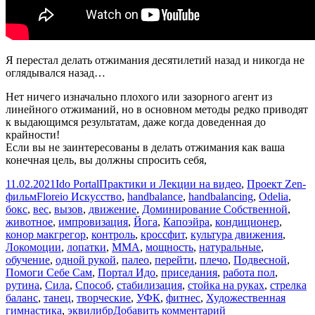
Я перестал делать отжимания десятилетий назад и никогда не
оглядывался назад…
Нет ничего изначально плохого или зазорного агент из
линейного отжиманий, но в основном методы редко приводят
к выдающимся результатам, даже когда доведенная до
крайности!
Если вы не заинтересованы в делать отжимания как ваша
конечная цель, вы должны спросить себя,
Опубликовано
Автор
Рубрики
11.02.2021
Ido Portal
Практики и Лекции на видео
,
Проект Zen-
Метки
фильм
Floreio Искусство
,
handbalance
,
handbalancing
,
Odelia
,
бокс
,
вес
,
вызов
,
движение
,
Доминирование Собственной
,
животное
,
импровизация
,
Йога
,
Капоэйра
,
кондиционер
,
конор макгрегор
,
контроль
,
кроссфит
,
культура движения
,
Локомоции
,
лопатки
,
ММА
,
мощность
,
натуральные
,
обучение
,
одной рукой
,
палео
,
перейти
,
плечо
,
Подвесной
,
Помоги Себе Сам
,
Портал Идо
,
приседания
,
работа пол
,
рутина
,
Сила
,
Способ
,
стабилизация
,
стойка на руках
,
стрелка
баланс
,
танец
,
творческие
,
УФК
,
фитнес
,
Художественная
к
гимнастика
,
эквилибр
Добавить комментарий