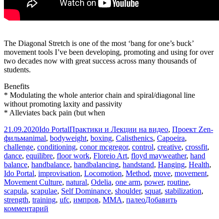
The Diagonal Stretch is one of the most ‘bang for one’s buck’
movement tools I’ve been developing, promoting and using for over
two decades now with great success across many thousands of
students.
Benefits
* Modulating the whole anterior chain and spiral/diagonal line
without promoting laxity and passivity
* Alleviates back pain (but when
Опубликовано
Автор
Рубрики
21.09.2020
Ido Portal
Практики и Лекции на видео
,
Проект Zen-
Метки
фильм
animal
,
bodyweight
,
boxing
,
Calisthenics
,
Capoeira
,
challenge
,
conditioning
,
conor mcgregor
,
control
,
creative
,
crossfit
,
dance
,
equilibre
,
floor work
,
Floreio Art
,
floyd mayweather
,
hand
balance
,
handbalance
,
handbalancing
,
handstand
,
Hanging
,
Health
,
Ido Portal
,
improvisation
,
Locomotion
,
Method
,
move
,
movement
,
Movement Culture
,
natural
,
Odelia
,
one arm
,
power
,
routine
,
scapula
,
scapulae
,
Self Dominance
,
shoulder
,
squat
,
stabilization
,
strength
,
training
,
ufc
,
импров
,
ММА
,
палео
Добавить
к
комментарий
записи