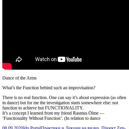
Dance of the Arms
What’s the Function behind such an improvisation?
There is no real function. One can say it’s about expression (as often
in dance) but for me the investigation starts somewhere else: not
function to achieve but FUNCTIONALITY.
It’s a concept I learned from my friend Rasmus Ölme —
‘Functionality Without Function’. (In relation to dance
Опубликовано
Автор
Рубрики
08.09.2020
Ido Portal
Практики и Лекции на видео
,
Проект Zen-