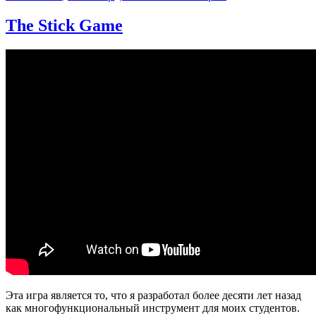
записи
Why
The Stick Game
I
stopped
doing
Push
Ups
Эта игра является то, что я разработал более десяти лет назад
как многофункциональный инструмент для моих студентов.