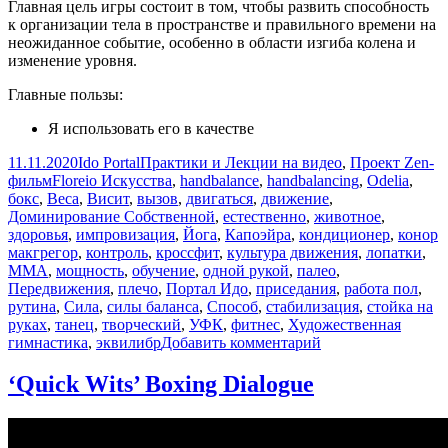
Главная цель игры состоит в том, чтобы развить способность
к организации тела в пространстве и правильного времени на
неожиданное событие, особенно в области изгиба колена и
изменение уровня.
Главные пользы:
Я использовать его в качестве
Опубликовано
Автор
Рубрики
11.11.2020
Ido Portal
Практики и Лекции на видео
,
Проект Zen-
Метки
фильм
Floreio Искусства
,
handbalance
,
handbalancing
,
Odelia
,
бокс
,
Веса
,
Висит
,
вызов
,
двигаться
,
движение
,
Доминирование Собственной
,
естественно
,
животное
,
здоровья
,
импровизация
,
Йога
,
Капоэйра
,
кондиционер
,
конор
макгрегор
,
контроль
,
кроссфит
,
культура движения
,
лопатки
,
ММА
,
мощность
,
обучение
,
одной рукой
,
палео
,
Передвижения
,
плечо
,
Портал Идо
,
приседания
,
работа пол
,
рутина
,
Сила
,
силы баланса
,
Способ
,
стабилизация
,
стойка на
руках
,
танец
,
творческий
,
УФК
,
фитнес
,
Художественная
к
гимнастика
,
эквилибр
Добавить комментарий
записи
The
‘Quick Wits’ Boxing Dialogue
Stick
Game