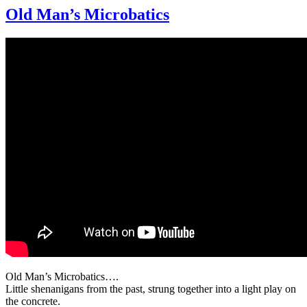
The
Old Man’s Microbatics
Diagonal
Stretch
Old Man’s Microbatics….
Little shenanigans from the past, strung together into a light play on
the concrete.