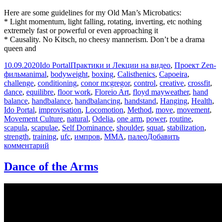
Here are some guidelines for my Old Man’s Microbatics:
* Light momentum, light falling, rotating, inverting, etc nothing
extremely fast or powerful or even approaching it
* Causality. No Kitsch, no cheesy mannerism. Don’t be a drama
queen and
Опубликовано
Автор
Рубрики
10.09.2020
Ido Portal
Практики и Лекции на видео
,
Проект Zen-
Метки
фильм
animal
,
bodyweight
,
boxing
,
Calisthenics
,
Capoeira
,
challenge
,
conditioning
,
conor mcgregor
,
control
,
creative
,
crossfit
,
dance
,
equilibre
,
floor work
,
Floreio Art
,
floyd mayweather
,
hand
balance
,
handbalance
,
handbalancing
,
handstand
,
Hanging
,
Health
,
Ido Portal
,
improvisation
,
Locomotion
,
Method
,
move
,
movement
,
Movement Culture
,
natural
,
Odelia
,
one arm
,
power
,
routine
,
scapula
,
scapulae
,
Self Dominance
,
shoulder
,
squat
,
stabilization
,
strength
,
training
,
ufc
,
импров
,
ММА
,
палео
Добавить
к
комментарий
записи
Old
Dance of the Arms
Man’s
Microbatics