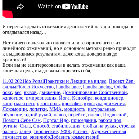
Я перестал делать отжимания десятилетий назад и никогда не
оглядывался назад…
Нет ничего изначально плохого или зазорного агент из
линейного отжиманий, но в основном методы редко приводят
к выдающимся результатам, даже когда доведенная до
крайности!
Если вы не заинтересованы в делать отжимания как ваша
конечная цель, вы должны спросить себя,
Опубликовано
Автор
Рубрики
11.02.2021
Ido Portal
Практики и Лекции на видео
,
Проект Zen-
Метки
фильм
Floreio Искусство
,
handbalance
,
handbalancing
,
Odelia
,
бокс
,
вес
,
вызов
,
движение
,
Доминирование Собственной
,
животное
,
импровизация
,
Йога
,
Капоэйра
,
кондиционер
,
конор макгрегор
,
контроль
,
кроссфит
,
культура движения
,
Локомоции
,
лопатки
,
ММА
,
мощность
,
натуральные
,
обучение
,
одной рукой
,
палео
,
перейти
,
плечо
,
Подвесной
,
Помоги Себе Сам
,
Портал Идо
,
приседания
,
работа пол
,
рутина
,
Сила
,
Способ
,
стабилизация
,
стойка на руках
,
стрелка
баланс
,
танец
,
творческие
,
УФК
,
фитнес
,
Художественная
к
гимнастика
,
эквилибр
Добавить комментарий