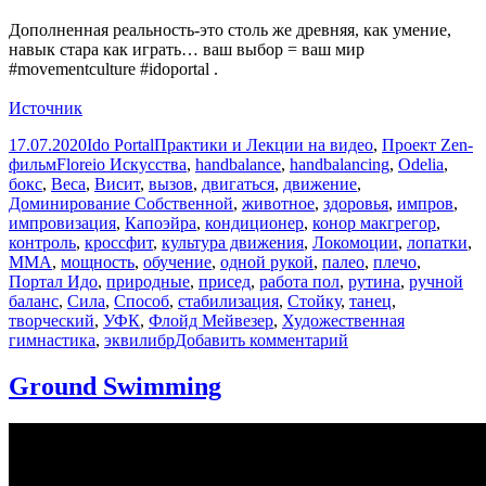
Дополненная реальность-это столь же древняя, как умение,
навык стара как играть… ваш выбор = ваш мир
#movementculture #idoportal .
Источник
Опубликовано
Автор
Рубрики
17.07.2020
Ido Portal
Практики и Лекции на видео
,
Проект Zen-
Метки
фильм
Floreio Искусства
,
handbalance
,
handbalancing
,
Odelia
,
бокс
,
Веса
,
Висит
,
вызов
,
двигаться
,
движение
,
Доминирование Собственной
,
животное
,
здоровья
,
импров
,
импровизация
,
Капоэйра
,
кондиционер
,
конор макгрегор
,
контроль
,
кроссфит
,
культура движения
,
Локомоции
,
лопатки
,
ММА
,
мощность
,
обучение
,
одной рукой
,
палео
,
плечо
,
Портал Идо
,
природные
,
присед
,
работа пол
,
рутина
,
ручной
баланс
,
Сила
,
Способ
,
стабилизация
,
Стойку
,
танец
,
творческий
,
УФК
,
Флойд Мейвезер
,
Художественная
к
гимнастика
,
эквилибр
Добавить комментарий
записи
Augmenting
Ground Swimming