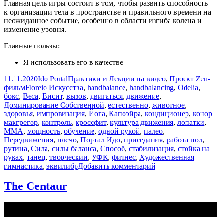
Главная цель игры состоит в том, чтобы развить способность
к организации тела в пространстве и правильного времени на
неожиданное событие, особенно в области изгиба колена и
изменение уровня.
Главные пользы:
Я использовать его в качестве
Опубликовано
Автор
Рубрики
11.11.2020
Ido Portal
Практики и Лекции на видео
,
Проект Zen-
Метки
фильм
Floreio Искусства
,
handbalance
,
handbalancing
,
Odelia
,
бокс
,
Веса
,
Висит
,
вызов
,
двигаться
,
движение
,
Доминирование Собственной
,
естественно
,
животное
,
здоровья
,
импровизация
,
Йога
,
Капоэйра
,
кондиционер
,
конор
макгрегор
,
контроль
,
кроссфит
,
культура движения
,
лопатки
,
ММА
,
мощность
,
обучение
,
одной рукой
,
палео
,
Передвижения
,
плечо
,
Портал Идо
,
приседания
,
работа пол
,
рутина
,
Сила
,
силы баланса
,
Способ
,
стабилизация
,
стойка на
руках
,
танец
,
творческий
,
УФК
,
фитнес
,
Художественная
к
гимнастика
,
эквилибр
Добавить комментарий
записи
The
The Centaur
Stick
Game