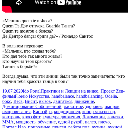
«Менино quem te в Феса?
Quem Тэ Дэу отпуска Guarida Танта?
Quem те mostrou а белеза?
Де Дентро dançar брига да?» / Роналдо Сантос
В вольном переводе:
«Мальчик, кто создал тебя?
Кто дал тебе так много жилья?
Кто научил тебя красота?
Танцы в борьбе?»
Всегда думал, что эти линии были так точно запечатлеть: “кто
научил тебя красота танца в бой?”
Опубликовано
Автор
Рубрики
19.07.2020
Ido Portal
Практики и Лекции на видео
,
Проект Zen-
Метки
фильм
Floreio Искусства
,
handbalance
,
handbalancing
,
Odelia
,
бокс
,
Веса
,
Висит
,
вызов
,
двигаться
,
движение
,
Доминирование Собственной
,
животное
,
здоровья
,
импров
,
импровизация
,
Капоэйра
,
кондиционер
,
конор макгрегор
,
контроль
,
кроссфит
,
культура движения
,
Локомоции
,
лопатки
,
ММА
,
мощность
,
обучение
,
одной рукой
,
палео
,
плечо
,
Портал Идо
,
природные
,
присед
,
работа пол
,
рутина
,
ручной