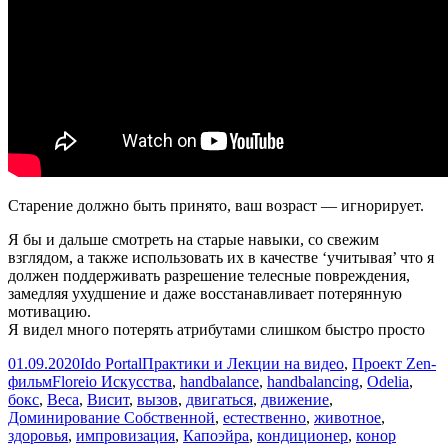
Старение должно быть принято, ваш возраст — игнорирует.
Я бы и дальше смотреть на старые навыки, со свежим
взглядом, а также использовать их в качестве ‘учитывая’ что я
должен поддерживать разрешение телесные повреждения,
замедляя ухудшение и даже восстанавливает потерянную
мотивацию.
Я видел много потерять атрибутами слишком быстро просто
Опубликовано
Автор
Рубрики
01.09.2020
Ido Portal
Практики и Лекции на видео
,
Проект Zen-
Метки
фильм
Floreio Искусства
,
handbalance
,
handbalancing
,
Odelia
,
бокс
,
Веса
,
Висит
,
вызов
,
двигаться
,
движение
,
Доминирование Собственной
,
естественно
,
животное
,
здоровья
,
импровизация
,
Капоэйра
,
кондиционер
,
конор