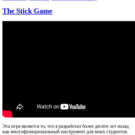
записи
Why
The Stick Game
I
stopped
doing
Push
Ups
Эта игра является то, что я разработал более десяти лет назад
как многофункциональный инструмент для моих студентов.