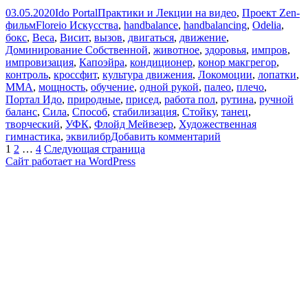
Опубликовано
Автор
Рубрики
03.05.2020
Ido Portal
Практики и Лекции на видео
,
Проект Zen-
Метки
фильм
Floreio Искусства
,
handbalance
,
handbalancing
,
Odelia
,
бокс
,
Веса
,
Висит
,
вызов
,
двигаться
,
движение
,
Доминирование Собственной
,
животное
,
здоровья
,
импров
,
импровизация
,
Капоэйра
,
кондиционер
,
конор макгрегор
,
контроль
,
кроссфит
,
культура движения
,
Локомоции
,
лопатки
,
ММА
,
мощность
,
обучение
,
одной рукой
,
палео
,
плечо
,
Портал Идо
,
природные
,
присед
,
работа пол
,
рутина
,
ручной
баланс
,
Сила
,
Способ
,
стабилизация
,
Стойку
,
танец
,
творческий
,
УФК
,
Флойд Мейвезер
,
Художественная
к
гимнастика
,
эквилибр
Добавить комментарий
Пагинация
Страница
Страница
Страница
записи
1
2
…
4
Следующая страница
Ground
Сайт работает на WordPress
записей
Swimming