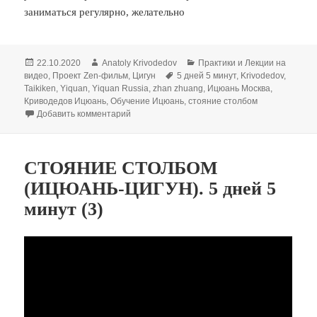
заниматься регулярно, желательно
Опубликовано
Автор
Рубрики
22.10.2020
Anatoly Krivodedov
Практики и Лекции на
Метки
видео
,
Проект Zen-фильм
,
Цигун
5 дней 5 минут
,
Krivodedov
,
Taikiken
,
Yiquan
,
Yiquan Russia
,
zhan zhuang
,
Ицюань Москва
,
Криводедов Ицюань
,
Обучение Ицюань
,
стояние столбом
к записи СТОЯНИЕ СТОЛБОМ (ИЦЮАНЬ ЦИГУН)
Добавить комментарий
СТОЯНИЕ СТОЛБОМ
(ИЦЮАНЬ-ЦИГУН). 5 дней 5
минут (3)