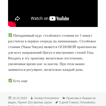
Пятидневный курс столбового стояния по 5 минут
рассчитан в первую очередь на начинающих. Столбовое
стояние (Чжан Чжуан) является ОСНОВОЙ практически
для всех направлений Цигун и внутренних стилей Ушу.
Входить в эту практику желательно постепенно,
увеличивая время шаг за шагом. При этом важно
заниматься регулярно, желательно каждый день.
Есть ещё
Опубликовано
Автор
Рубрики
18.10.2020
Anatoly Krivodedov
Практики и Лекции на
Метки
видео
,
Проект Zen-фильм
,
Цигун
5 дней 5 минут
,
Krivodedov
,