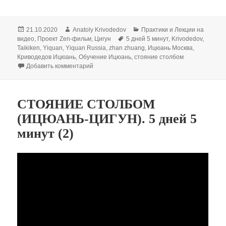
Опубликовано
Автор
Рубрики
21.10.2020
Anatoly Krivodedov
Практики и Лекции на
Метки
видео
,
Проект Zen-фильм
,
Цигун
5 дней 5 минут
,
Krivodedov
,
Taikiken
,
Yiquan
,
Yiquan Russia
,
zhan zhuang
,
Ицюань Москва
,
Криводедов Ицюань
,
Обучение Ицюань
,
стояние столбом
к записи СТОЯНИЕ СТОЛБОМ (ИЦЮАНЬ-ЦИГУН)
Добавить комментарий
СТОЯНИЕ СТОЛБОМ
(ИЦЮАНЬ-ЦИГУН). 5 дней 5
минут (2)