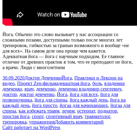
Йога. Обычно это слово вызывает у нас ассоциации со
сложными позами, доступными только после многих лет
тренировок, гибкостью за гранью возможного и вообще «не
для всех». На самом деле она проще чем кажется.
Адекватная йога — йога с научным подходом. Ее главное
отличие от древних практик в том, что ее преподают не йоги,
а врачи. Люди с многолетним
Опубликовано
Автор
Рубрики
30.09.2020
Доктор Демченко
Йога
,
Практики и Лекции на
Метки
видео
,
Проект Zen-фильм
адекватная йога
,
боль
,
владимир
демченко
,
врач
,
демченко
,
демченко владимир сергеевич
,
доктор
,
доктор демченко
,
Йога
,
йога для всех
,
йога для
позвоночника
,
йога для спины
,
йога каждый день
,
йога на
каждый день
,
йога просто
,
йогаа для начинающих
,
йогаа для
спины
,
как избежать травм
,
лечим
,
остеопат
,
подиатор
,
простая йога
,
спорт
,
спортивный врач
,
травматолог
,
к
тренировка
,
упражнения
Добавить комментарий
записи
Сайт работает на WordPress
Адекватная