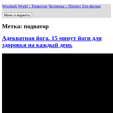
Перейти
Woodash World :: Развитие Человека :: Проект Zen-фильм
к
содержимому
Меню и виджеты
Метка:
подиатор
Адекватная йога. 15 минут йоги для
здоровья на каждый день