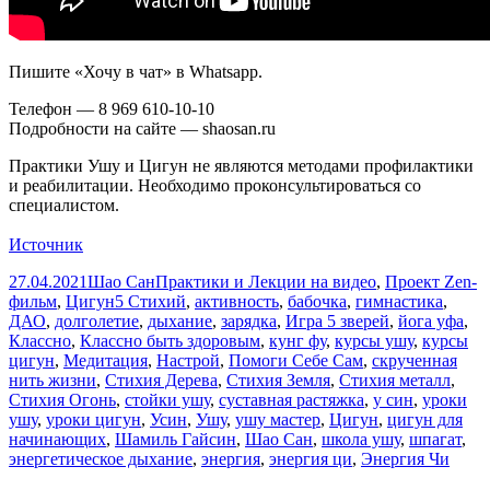
Пишите «Хочу в чат» в Whatsapp.
Телефон — 8 969 610-10-10
Подробности на сайте — shaosan.ru
Практики Ушу и Цигун не являются методами профилактики
и реабилитации. Необходимо проконсультироваться со
специалистом.
Источник
Опубликовано
Автор
Рубрики
27.04.2021
Шао Сан
Практики и Лекции на видео
,
Проект Zen-
Метки
фильм
,
Цигун
5 Стихий
,
активность
,
бабочка
,
гимнастика
,
ДАО
,
долголетие
,
дыхание
,
зарядка
,
Игра 5 зверей
,
йога уфа
,
Классно
,
Классно быть здоровым
,
кунг фу
,
курсы ушу
,
курсы
цигун
,
Медитация
,
Настрой
,
Помоги Себе Сам
,
скрученная
нить жизни
,
Стихия Дерева
,
Стихия Земля
,
Стихия металл
,
Стихия Огонь
,
стойки ушу
,
суставная растяжка
,
у син
,
уроки
ушу
,
уроки цигун
,
Усин
,
Ушу
,
ушу мастер
,
Цигун
,
цигун для
начинающих
,
Шамиль Гайсин
,
Шао Сан
,
школа ушу
,
шпагат
,
энергетическое дыхание
,
энергия
,
энергия ци
,
Энергия Чи