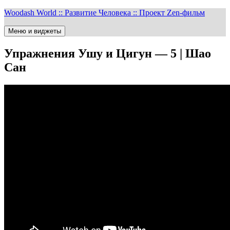
Перейти
Woodash World :: Развитие Человека :: Проект Zen-фильм
к
содержимому
Меню и виджеты
Упражнения Ушу и Цигун — 5 | Шао
Сан