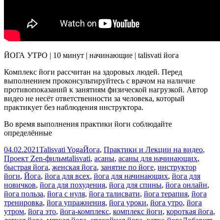
ЙОГА УТРО | 10 минут | начинающие | talisvati йога
Комплекс йоги рассчитан на здоровых людей. Перед
выполнением проконсультируйтесь с врачом на наличие
противопоказаний к занятиям физической нагрузкой. Автор
видео не несёт ответственности за человека, который
практикует без наблюдения инструктора.
Во время выполнения практики йоги соблюдайте
определённые
Опубликовано
Автор
Рубрики
04.02.2021
Talisvati Yoga
Йога
,
Практики и Лекции на видео
,
Метки
Проект Zen-фильм
talisvati
,
асаны
,
асаны для начинающих
,
быстрая йога
,
женская йога
,
занятие по йоге
,
инструктор
йоги
,
Йога
,
йога для всех
,
йога для начинающих
,
йога для
новичков
,
йога для похудения
,
йога для спины
,
йога онлайн
,
йога польза
,
йога с нуля
,
йога талисвати
,
йога терапия
,
йога
тренировка
,
йога упражнения
,
йога уроки
,
йога утро
,
йога
утром
,
йога это
,
йога-комплекс
,
комплекс йоги
,
короткая йога
,