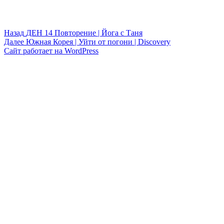
Навигация
Предыдущая
Назад
ДЕН 14 Повторение | Йога с Таня
запись:
Следующая
Далее
Южная Корея | Уйти от погони | Discovery
по
запись:
Сайт работает на WordPress
записям