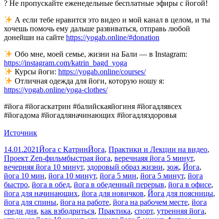
? Не пропускайте еженедельные бесплатные эфиры с йогой!
А если тебе нравится это видео и мой канал в целом, и ты
хочешь помочь ему дальше развиваться, отправь любой
донейшн на сайте
https://yogab.online/#donation
Обо мне, моей семье, жизни на Бали — в Instagram:
https://instagram.com/katrin_bagd_yoga
Курсы йоги:
https://yogab.online/courses/
Отличная одежда для йоги, которую ношу я:
https://yogab.online/yoga-clothes/
#йога #йогаскатрин #балийскаяйогиня #йогадлявсех
#йогадома #йогадляначинающих #йогадляздоровья
Источник
Опубликовано
Автор
Рубрики
14.01.2021
Йога c Катрин
Йога
,
Практики и Лекции на видео
,
Метки
Проект Zen-фильм
быстрая йога
,
веречнаяя йога 5 минут
,
вечерняя йога 10 минут
,
здоровый образ жизни
,
зож
,
Йога
,
йога 10 мин
,
йога 10 минут
,
йога 5 мин
,
йога 5 минут
,
йога
быстро
,
йога в обед
,
йога в обеденный перерыв
,
йога в офисе
,
йога для начинающих
,
йога для новичков
,
Йога для поясницы
,
йога для спины
,
йога на работе
,
йога на рабочем месте
,
йога
среди дня
,
как взбодриться
,
Практика
,
спорт
,
утренняя йога
,