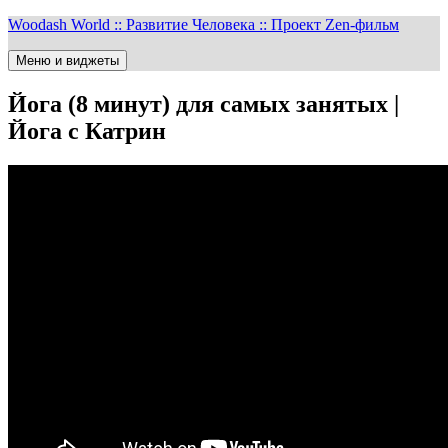
Перейти
Woodash World :: Развитие Человека :: Проект Zen-фильм
к
содержимому
Меню и виджеты
Йога (8 минут) для самых занятых |
Йога с Катрин