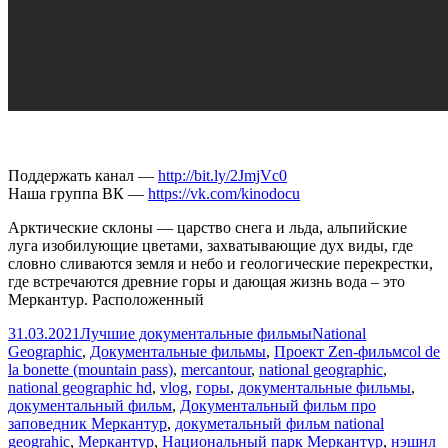
Поддержать канал —
http://bit.ly/2JmjVc0
Наша группа ВК —
https://vk.com/kinodocu
Арктические склоны — царство снега и льда, альпийские
луга изобилующие цветами, захватывающие дух виды, где
словно сливаются земля и небо и геологические перекрестки,
где встречаются древние горы и дающая жизнь вода – это
Меркантур. Расположенный
Опубликовано
Автор
Рубрики
31.03.2021
Лучшие документальные фильмы
National
Метки
Geographic
,
Документальные фильмы
,
Проект Zen-фильм
col de
la bonette (mountain pass)
,
mercantour
,
national geographic
,
national geographic hd
,
vlog
,
горы
,
документальные фильмы
,
документальный фильм
,
Документальный фильм про
заповедник Меркантур
,
докуметальный фильм national
geograhic
,
Меркантур
,
Национальный парк Меркантур
,
нэшнл