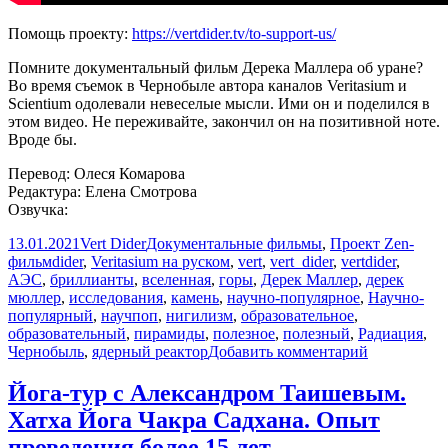
Помощь проекту:
https://vertdider.tv/to-support-us/
Помните документальный фильм Дерека Маллера об уране?
Во время съемок в Чернобыле автора каналов Veritasium и
Scientium одолевали невеселые мысли. Ими он и поделился в
этом видео. Не переживайте, закончил он на позитивной ноте.
Вроде бы.
Перевод: Олеся Комарова
Редактура: Елена Смотрова
Озвучка:
Опубликовано
Автор
Рубрики
13.01.2021
Vert Dider
Документальные фильмы
,
Проект Zen-
Метки
фильм
dider
,
Veritasium на руском
,
vert
,
vert_dider
,
vertdider
,
АЭС
,
бриллианты
,
вселенная
,
горы
,
Дерек Маллер
,
дерек
мюллер
,
исследования
,
камень
,
научно-популярное
,
Научно-
популярный
,
научпоп
,
нигилизм
,
образовательное
,
образовательный
,
пирамиды
,
полезное
,
полезный
,
Радиация
,
к
Чернобыль
,
ядерный реактор
Добавить комментарий
записи
Наше
Йога-тур с Александром Таишевым.
величайше
Хатха Йога Чакра Садхана. Опыт
заблуждени
[Veritasium]
проведения более 15 лет.