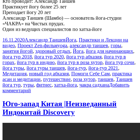
Кто проводит: Александр Таишев
Практикует йогу более 25 лет
Преподает йогу 20 лет
Александр Таишев (Шамбо) — основатель йога-студии
«ЧАКРА» на Чистых прудах.
Один из ведущих специалистов по хатха-йоге
Опубликовано
Автор
Рубрики
16.11.2020
Александр Таишев
Йога
,
Практики и Лекции на
Метки
видео
,
Проект Zen-фильм
yoga
,
александр таишев
,
горы
,
занятия йогой
,
здоровый отдых
,
Йога
,
йога для начинающих
,
йога тур 2018
,
йога тур 2020
,
йога тур абхазия
,
йога тур в
горах
,
йога тур в индию
,
йога тур в роза хутор
,
йога тур сочи
,
йога туры
,
йога туры таишев
,
йога-тур
,
йога-тур 2021
,
Медитация
,
новый год абхазия
,
Помоги Себе Сам
,
практика
асан и медитации
,
путешествие
,
роза хутор
,
таишев
,
Таишев
йога тур
,
туры
,
фитнес
,
хатха-йога
,
чакра садхана
Добавить
к
комментарий
записи
Йога-
Юго-запад Китая |Неизведанный
тур
Индокитай Discovery
с
Александром
Таишевым.
Хатха
Йога