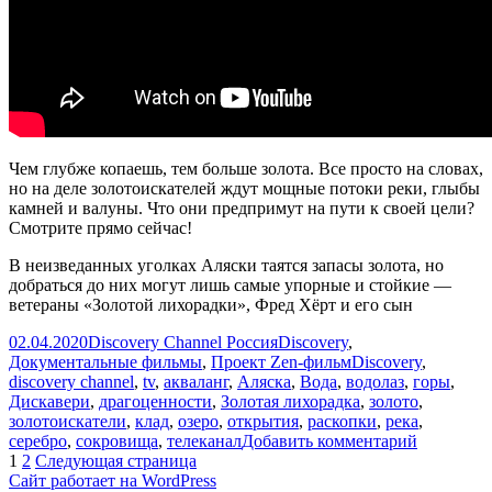
Чем глубже копаешь, тем больше золота. Все просто на словах,
но на деле золотоискателей ждут мощные потоки реки, глыбы
камней и валуны. Что они предпримут на пути к своей цели?
Смотрите прямо сейчас!
В неизведанных уголках Аляски таятся запасы золота, но
добраться до них могут лишь самые упорные и стойкие —
ветераны «Золотой лихорадки», Фред Хёрт и его сын
Опубликовано
Автор
Рубрики
02.04.2020
Discovery Channel Россия
Discovery
,
Метки
Документальные фильмы
,
Проект Zen-фильм
Discovery
,
discovery channel
,
tv
,
акваланг
,
Аляска
,
Вода
,
водолаз
,
горы
,
Дискавери
,
драгоценности
,
Золотая лихорадка
,
золото
,
золотоискатели
,
клад
,
озеро
,
открытия
,
раскопки
,
река
,
к
серебро
,
сокровища
,
телеканал
Добавить комментарий
Пагинация
Страница
Страница
записи
1
2
Следующая страница
Как
Сайт работает на WordPress