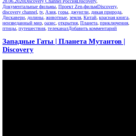
Опубликовано
Автор
Рубрики
28.06.2020
Discovery Channel Россия
Discovery
,
Метки
Документальные фильмы
,
Проект Zen-фильм
Discovery
,
discovery channel
,
tv
,
Азия
,
горы
,
джунгли
,
дикая природа
,
Дискавери
,
долины
,
животные
,
земля
,
Китай
,
красная книга
,
неизведанный мир
,
оазис
,
открытия
,
Планета
,
приключения
,
к
птицы
,
путешествия
,
телеканал
Добавить комментарий
записи
Юго-
Западные Гаты | Планета Мутантов |
запад
Discovery
Китая
|
Неизвед
Индокит
Discover