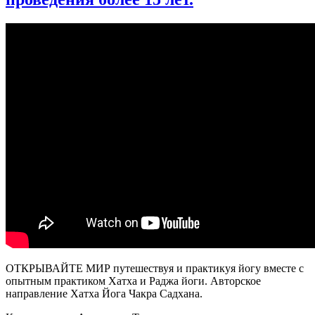
ОТКРЫВАЙТЕ МИР путешествуя и практикуя йогу вместе с
опытным практиком Хатха и Раджа йоги. Авторское
направление Хатха Йога Чакра Садхана.