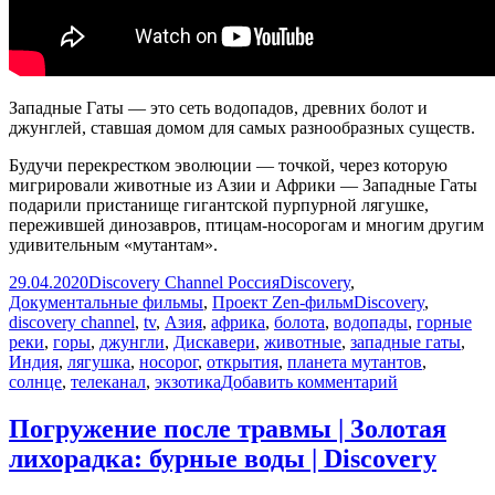
Западные Гаты — это сеть водопадов, древних болот и
джунглей, ставшая домом для самых разнообразных существ.
Будучи перекрестком эволюции — точкой, через которую
мигрировали животные из Азии и Африки — Западные Гаты
подарили пристанище гигантской пурпурной лягушке,
пережившей динозавров, птицам-носорогам и многим другим
удивительным «мутантам».
Опубликовано
Автор
Рубрики
29.04.2020
Discovery Channel Россия
Discovery
,
Метки
Документальные фильмы
,
Проект Zen-фильм
Discovery
,
discovery channel
,
tv
,
Азия
,
африка
,
болота
,
водопады
,
горные
реки
,
горы
,
джунгли
,
Дискавери
,
животные
,
западные гаты
,
Индия
,
лягушка
,
носорог
,
открытия
,
планета мутантов
,
к
солнце
,
телеканал
,
экзотика
Добавить комментарий
записи
Западные
Погружение после травмы | Золотая
Гаты
лихорадка: бурные воды | Discovery
|
Планета