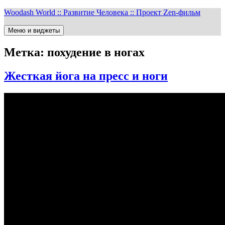
Перейти
Woodash World :: Развитие Человека :: Проект Zen-фильм
к
содержимому
Меню и виджеты
Метка:
похудение в ногах
Жесткая йога на пресс и ноги