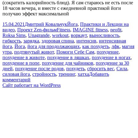
(сократить калорийность блюд). Я сам стараюсь не есть после
18 часов вечера, и вместе с ежедневной практикой йоги
получаю эффект максимальной
Опубликовано
Автор
Рубрики
15.04.2021
Дмитрий Ковальчук
Йога
,
Практики и Лекции на
Метки
видео
,
Проект Zen-фильм
Fitness
,
IMAGINE fitness
,
neofit
,
Roksa Sims
,
Unagrande
,
workout
,
воркаут
,
выносливость
,
гибкость
,
зарядка
,
здоровая спина
,
интенсив
,
интенсивная
йога
,
Йога
,
йога для продолжающих
,
как похудеть
,
лфк
,
магия
утра
,
подтянутый живот
,
Помоги Себе Сам
,
похудение
,
похудение в животе
,
похудение в ляшках
,
похудение в ногах
,
похудение в попе
,
похудение для чайников
,
похудение за 30
дней
,
похудение после родов
,
похудеть
,
сбросить вес
,
Сила
,
силовая йога
,
стройность
,
тренинг
,
хатха
Добавить
к
комментарий
записи
Сайт работает на WordPress
Жиросжигающая
йога
/
Попа
и
ноги