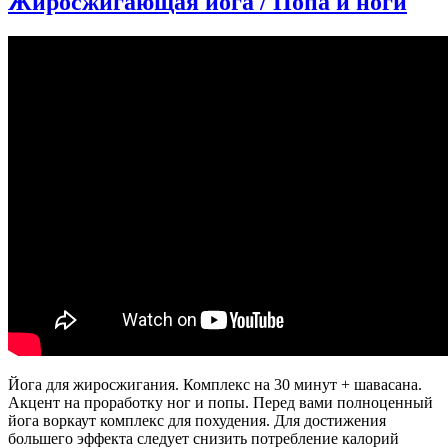
Жиросжигающая йога / Попа и ноги
йога
на
пресс
и
ноги
Йога для жиросжигания. Комплекс на 30 минут + шавасана.
Акцент на проработку ног и попы. Перед вами полноценный
йога воркаут комплекс для похудения. Для достижения
большего эффекта следует снизить потребление калорий