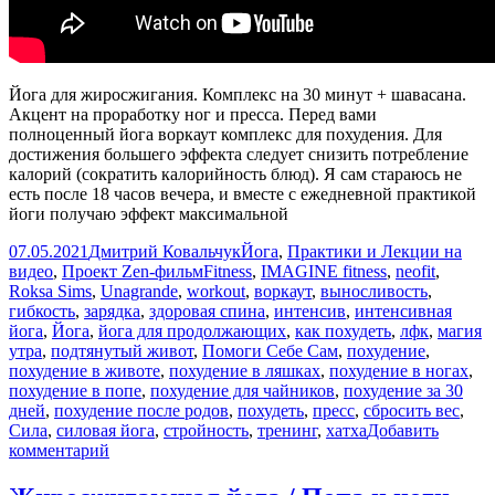
Йога для жиросжигания. Комплекс на 30 минут + шавасана.
Акцент на проработку ног и пресса. Перед вами
полноценный йога воркаут комплекс для похудения. Для
достижения большего эффекта следует снизить потребление
калорий (сократить калорийность блюд). Я сам стараюсь не
есть после 18 часов вечера, и вместе с ежедневной практикой
йоги получаю эффект максимальной
Опубликовано
Автор
Рубрики
07.05.2021
Дмитрий Ковальчук
Йога
,
Практики и Лекции на
Метки
видео
,
Проект Zen-фильм
Fitness
,
IMAGINE fitness
,
neofit
,
Roksa Sims
,
Unagrande
,
workout
,
воркаут
,
выносливость
,
гибкость
,
зарядка
,
здоровая спина
,
интенсив
,
интенсивная
йога
,
Йога
,
йога для продолжающих
,
как похудеть
,
лфк
,
магия
утра
,
подтянутый живот
,
Помоги Себе Сам
,
похудение
,
похудение в животе
,
похудение в ляшках
,
похудение в ногах
,
похудение в попе
,
похудение для чайников
,
похудение за 30
дней
,
похудение после родов
,
похудеть
,
пресс
,
сбросить вес
,
Сила
,
силовая йога
,
стройность
,
тренинг
,
хатха
Добавить
к
комментарий
записи
Жесткая