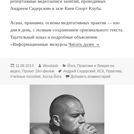
репортажные видеозаписи занятий, проводимых
Андреем Сидерским в зале Киев Спорт Клуба.
Асана, пранаяма, основы медитативных практик — изо
дня в день, с полным сохранением оригинального текста.
Тщательный показ и подробные объяснения.
Андрей Сидерский.
«Информационные экскурсы
Читать далее
Опубликовано
Автор
Рубрики
11.08.2013
Woodash
Йога
,
Практики и Лекции на
Метки
видео
,
Проект Zen-фильм
Андрей Сидерский
,
КСК
,
Практика
,
к записи Анд
Учебные пособия
,
Хатха Йога
Добавить комментарий