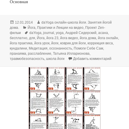
Основная
Опубликовано
Автор
12.01.2014
daYoga онлайн-школа йоги. Занятия йогой
Рубрики
дома.
Йога
,
Практики и Лекции на видео
,
Проект Zen-
Метки
фильм
daYoga
,
journal
,
yoga
,
Андрей Сидерский
,
асана
,
бесплатно
,
для
,
Йога
,
йога 23
,
йога видео
,
йога дома
,
йога онлайн
,
йога практика
,
йога урок
,
йоги
,
коврик для йоги
,
коррекция веса
,
кундалини
,
Медитация
,
осознанность
,
Помоги Себе Сам
,
пранаяма
,
расслабление
,
Татьяна Илларионова
,
к записи К
травмобезопасность
,
школа йоги
Добавить комментарий