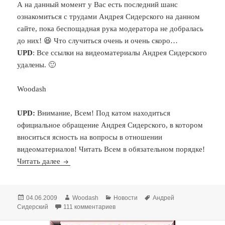
А на данный момент у Вас есть последний шанс
ознакомиться с трудами Андрея Сидерского на данном
сайте, пока беспощадная рука модератора не добралась
до них! 😆 Что случиться очень и очень скоро…
UPD
: Все ссылки на видеоматериалы Андрея Сидерского
удалены. 🙂
Woodash
UPD:
Внимание, Всем! Под катом находиться
официальное обращение Андрея Сидерского, в котором
вноситься ясность на вопросы в отношении
видеоматериалов! Читать Всем в обязательном порядке!
Важно! Видеоматериалы Андрея Сидерского…
Читать далее
Опубликовано
Автор
Рубрики
Метки
04.06.2009
Woodash
Новости
Андрей
к записи Важно! Видеоматериалы Ан
Сидерский
111 комментариев