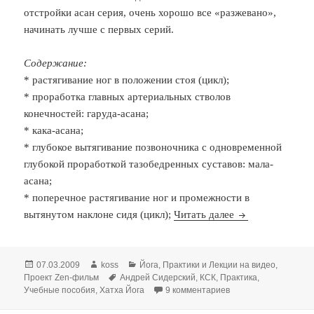
отстройки асан серия, очень хорошо все «разжевано»,
начинать лучше с первых серий.
Содержание:
* растягивание ног в положении стоя (цикл);
* проработка главных артериальных стволов
конечностей: гаруда-асана;
* кака-асана;
* глубокое вытягивание позвоночника с одновременной
глубокой проработкой тазобедренных суставов: мала-
асана;
* поперечное растягивание ног и промежности в
Андрей Сидерс
вытянутом наклоне сидя (цикл);
Читать далее
Опубликовано
Автор
Рубрики
07.03.2009
koss
Йога
,
Практики и Лекции на видео
,
Метки
Проект Zen-фильм
Андрей Сидерский
,
КСК
,
Практика
,
к записи Андрей Си
Учебные пособия
,
Хатха Йога
9 комментариев