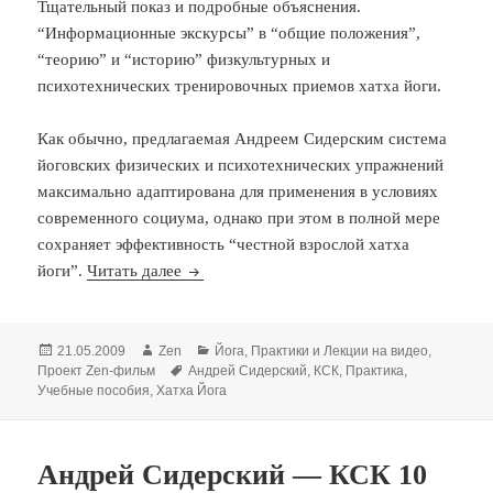
Тщательный показ и подробные объяснения.
“Информационные экскурсы” в “общие положения”,
“теорию” и “историю” физкультурных и
психотехнических тренировочных приемов хатха йоги.
Как обычно, предлагаемая Андреем Сидерским система
йоговских физических и психотехнических упражнений
максимально адаптирована для применения в условиях
современного социума, однако при этом в полной мере
сохраняет эффективность “честной взрослой хатха
Андрей Сидерский — КСК 11
йоги”.
Читать далее
Опубликовано
Автор
Рубрики
21.05.2009
Zen
Йога
,
Практики и Лекции на видео
,
Метки
Проект Zen-фильм
Андрей Сидерский
,
КСК
,
Практика
,
Учебные пособия
,
Хатха Йога
Андрей Сидерский — КСК 10