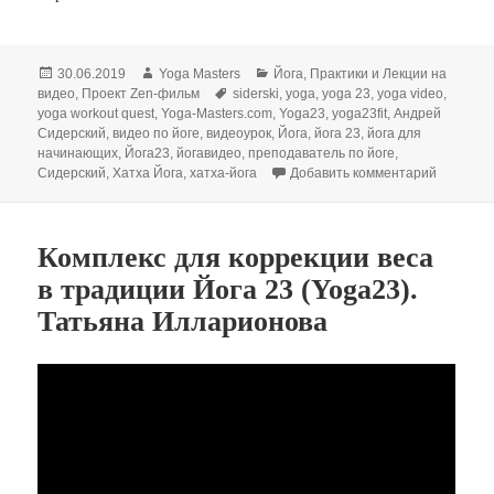
Опубликовано
Автор
Рубрики
30.06.2019
Yoga Masters
Йога
,
Практики и Лекции на
Метки
видео
,
Проект Zen-фильм
siderski
,
yoga
,
yoga 23
,
yoga video
,
yoga workout quest
,
Yoga-Masters.com
,
Yoga23
,
yoga23fit
,
Андрей
Сидерский
,
видео по йоге
,
видеоурок
,
Йога
,
йога 23
,
йога для
начинающих
,
Йога23
,
йогавидео
,
преподаватель по йоге
,
к записи
Сидерский
,
Хатха Йога
,
хатха-йога
Добавить комментарий
Комплекс для коррекции веса
в традиции Йога 23 (Yoga23).
Татьяна Илларионова