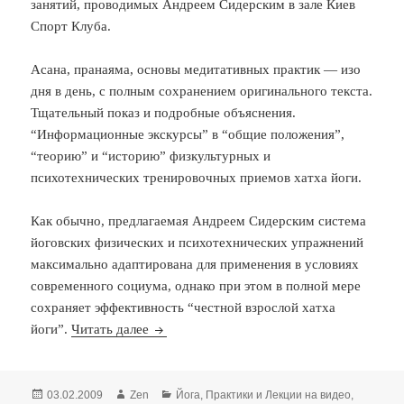
занятий, проводимых Андреем Сидерским в зале Киев
Спорт Клуба.
Асана, пранаяма, основы медитативных практик — изо
дня в день, с полным сохранением оригинального текста.
Тщательный показ и подробные объяснения.
“Информационные экскурсы” в “общие положения”,
“теорию” и “историю” физкультурных и
психотехнических тренировочных приемов хатха йоги.
Как обычно, предлагаемая Андреем Сидерским система
йоговских физических и психотехнических упражнений
максимально адаптирована для применения в условиях
современного социума, однако при этом в полной мере
сохраняет эффективность “честной взрослой хатха
Андрей Сидерский — КСК 9
йоги”.
Читать далее
Опубликовано
Автор
Рубрики
03.02.2009
Zen
Йога
,
Практики и Лекции на видео
,