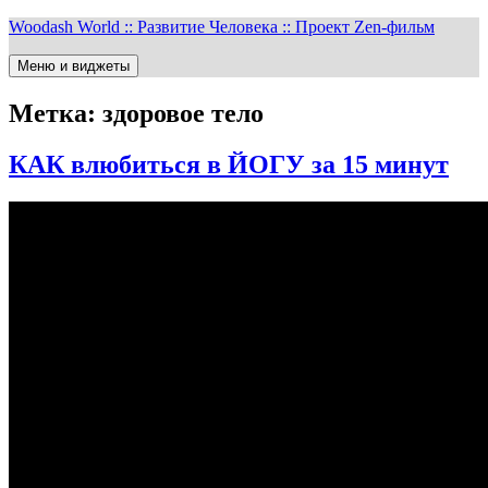
Перейти
Woodash World :: Развитие Человека :: Проект Zen-фильм
к
содержимому
Меню и виджеты
Метка:
здоровое тело
КАК влюбиться в ЙОГУ за 15 минут