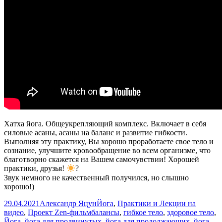
с
те
—
Йо
дл
на
Хатха йога. Общеукрепляющий комплекс. Включает в себя
силовые асаны, асаны на баланс и развитие гибкости.
Выполняя эту практику, Вы хорошо проработаете свое тело и
сознание, улучшите кровообращение во всем организме, что
благотворно скажется на Вашем самочувствии! Хорошей
практики, друзья!
?
Звук немного не качественный получился, но слышно
хорошо!)
Опубликовано
Автор
Рубрики
29.04.2021
Александр Яцун
Йога
,
Практики и Лекции на
Метки
видео
,
Проект Zen-фильм
балансы
,
гибкое тело
,
здоровое тело
,
Йога
,
йога для продвинутых
,
йога для продолжающих
,
йога