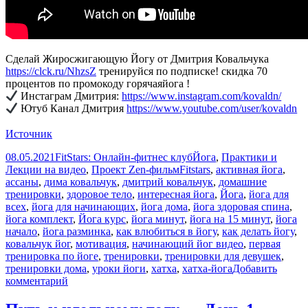
Сделай Жиросжигающую Йогу от Дмитрия Ковальчука
https://clck.ru/NhzsZ
тренируйся по подписке! скидка 70
процентов по промокоду горячаяйога !
Инстаграм Дмитрия:
https://www.instagram.com/kovaldn/
Ютуб Канал Дмитрия
https://www.youtube.com/user/kovaldn
Источник
Опубликовано
Автор
Рубрики
08.05.2021
FitStars: Онлайн-фитнес клуб
Йога
,
Практики и
Метки
Лекции на видео
,
Проект Zen-фильм
Fitstars
,
активная йога
,
ассаны
,
дима ковальчук
,
дмитрий ковальчук
,
домашние
тренировки
,
здоровое тело
,
интересная йога
,
Йога
,
йога для
всех
,
йога для начинающих
,
йога дома
,
йога здоровая спина
,
йога комплект
,
Йога курс
,
йога минут
,
йога на 15 минут
,
йога
начало
,
йога разминка
,
как влюбиться в йогу
,
как делать йогу
,
ковальчук йог
,
мотивация
,
начинающий йог видео
,
первая
тренировка по йоге
,
тренировки
,
тренировки для девушек
,
тренировки дома
,
уроки йоги
,
хатха
,
хатха-йога
Добавить
к
комментарий
записи
КАК