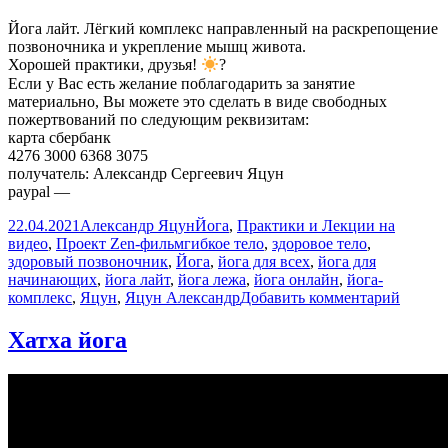
Йога лайт. Лёгкий комплекс направленный на раскрепощение
позвоночника и укрепление мышц живота.
Хорошей практики, друзья!
?
Если у Вас есть желание поблагодарить за занятие
материально, Вы можете это сделать в виде свободных
пожертвований по следующим реквизитам:
карта сбербанк
4276 3000 6368 3075
получатель: Александр Сергеевич Яцун
paypal —
Опубликовано
Автор
Рубрики
22.04.2021
Александр Яцун
Йога
,
Практики и Лекции на
Метки
видео
,
Проект Zen-фильм
гибкое тело
,
здоровое тело
,
здоровый позвоночник
,
Йога
,
йога для всех
,
йога для
начинающих
,
йога лайт
,
йога лежа
,
йога онлайн
,
йога-
к
комплекс
,
Яцун
,
Яцун Александр
Добавить комментарий
записи
Йога
Хатха йога
Лайт