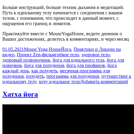
Больше инструкций, больше техник дыхания и медитаций.
Путь к идеальному телу начинается с соединения с вашим
телом, с понимания, что происходит в данный момент, с
ощущения его границ и лимитов.
Практикуйте вместе с MouseYogaHouse, ведите дневник о
Ваших достижениях, делитесь в комментариях, и через месяц
Опубликовано
Автор
Рубрики
01.05.2021
Mouse Yoga House
Йога
,
Практики и Лекции на
Метки
видео
,
Проект Zen-фильм
гибкое тело
,
здоровое тело
,
здоровый позвоночник
,
йога для идеального тела
,
йога для
новичков
,
йога для похудения
,
йога для профанов
,
йога
каждый день
,
как похудеть
,
месячная программа для
похудения
,
похудеть
,
программа для похудения
,
путешествие к
к
идеальному телу
,
хочу идеальное тело
Добавить комментарий
за
Пу
Хатха йога
к
ид
те
—
Де
1.
Со