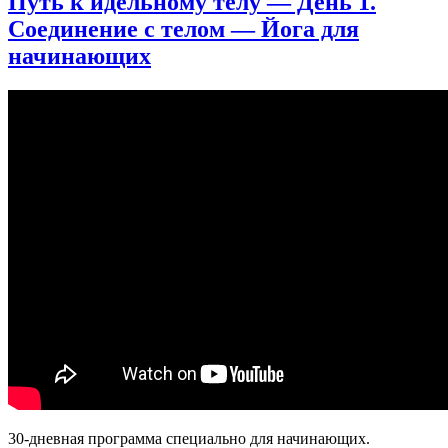
Путь к идельному телу — День 1.
влюбиться
Соединение с телом — Йога для
в
ЙОГУ
начинающих
за
15
минут
30-дневная программа специально для начинающих.