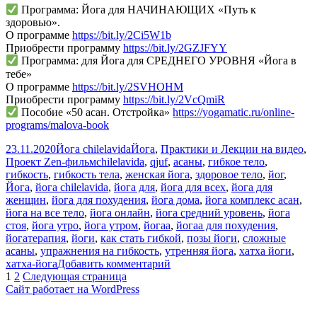
Программа: Йога для НАЧИНАЮЩИХ «Путь к
здоровью».
О программе
https://bit.ly/2Ci5W1b
Приобрести программу
https://bit.ly/2GZJFYY
Программа: для Йога для СРЕДНЕГО УРОВНЯ «Йога в
тебе»
О программе
https://bit.ly/2SVHOHM
Приобрести программу
https://bit.ly/2VcQmiR
Пособие «50 асан. Отстройка»
https://yogamatic.ru/online-
programs/malova-book
Опубликовано
Автор
Рубрики
23.11.2020
Йога chilelavida
Йога
,
Практики и Лекции на видео
,
Метки
Проект Zen-фильм
chilelavida
,
qjuf
,
асаны
,
гибкое тело
,
гибкость
,
гибкость тела
,
женская йога
,
здоровое тело
,
йог
,
Йога
,
йога chilelavida
,
йога для
,
йога для всех
,
йога для
женщин
,
йога для похудения
,
йога дома
,
йога комплекс асан
,
йога на все тело
,
йога онлайн
,
йога средний уровень
,
йога
стоя
,
йога утро
,
йога утром
,
йогаа
,
йогаа для похудения
,
йогатерапия
,
йоги
,
как стать гибкой
,
позы йоги
,
сложные
асаны
,
упражнения на гибкость
,
утренняя йога
,
хатха йоги
,
к
хатха-йога
Добавить комментарий
Пагинация
Страница
Страница
записи
1
2
Следующая страница
ЙОГА
Сайт работает на WordPress
записей
СРЕДНИЙ
УРОВЕНЬ.