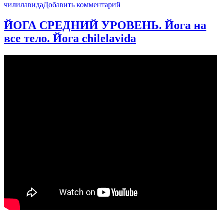
к
чилилавида
Добавить комментарий
записи
РАЗМИНКА.
ЙОГА СРЕДНИЙ УРОВЕНЬ. Йога на
Йога
все тело. Йога chilelavida
УТРОМ
или
Йога
ПЕРЕД
СНОМ.
Йога
chilelavida