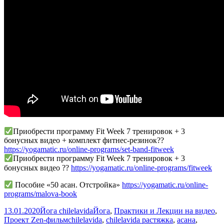
Приобрести программу Fit Week 7 тренировок + 3
бонусных видео + комплект фитнес-резинок??
https://yogamatic.ru/online-programs/set-band-fitweek
Приобрести программу Fit Week 7 тренировок + 3
бонусных видео ??
https://yogamatic.ru/online-programs/fitweek
Пособие «50 асан. Отстройка»
https://yogamatic.ru/online-
programs/malova-book
Опубликовано
Автор
Рубрики
13.01.2020
Йога chilelavida
Йога
,
Практики и Лекции на видео
,
Метки
Проект Zen-фильм
chilelavida
,
chilelavida растяжка
,
асана
,