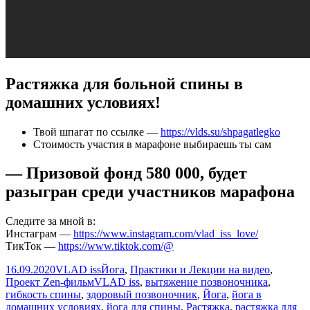
Растяжка для больной спины в
домашних условиях!
Твой шпагат по ссылке —
https://vlds.su/shpagatlegko
Стоимость участия в марафоне выбираешь ты сам
— Призовой фонд 580 000, будет
разыгран среди участников марафона
Следите за мной в:
Инстаграм —
https://www.instagram.com/vlad_iss_love/
ТикТок —
https://www.tiktok.com/@
Опубликовано
Автор
Рубрики
16.09.2020
VLAD iss
Йога
,
Практики и Лекции на видео
,
Метки
Проект Zen-фильм
VLAD iss
,
вытяжение позвоночника
,
гибкость спины
,
здоровый позвоночник
,
Йога
,
йога в
домашних условиях
,
йога для спины
,
Растяжка
,
растяжка для