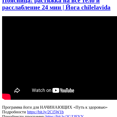
Поясница: растяжка на все тело и
на
расслабление 24 мин | Йога chilelavida
все
тело
40
минут
|
Йога
chilelavida
Программа йоги для НАЧИНАЮЩИХ «Путь к здоровью»
Подробности
https://bit.ly/2Ci5W1b
Приобрести программу
https://bit.ly/2GZJFYY