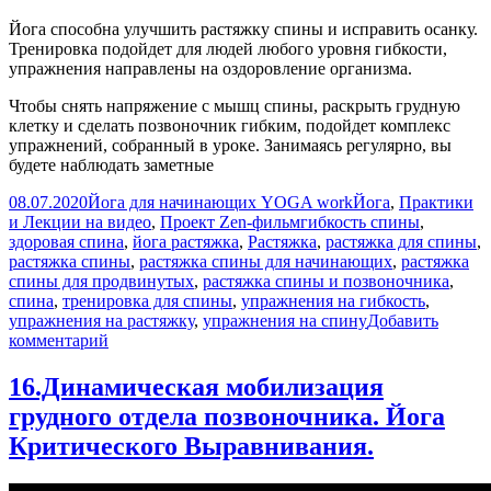
Йога способна улучшить растяжку спины и исправить осанку.
Тренировка подойдет для людей любого уровня гибкости,
упражнения направлены на оздоровление организма.
Чтобы снять напряжение с мышц спины, раскрыть грудную
клетку и сделать позвоночник гибким, подойдет комплекс
упражнений, собранный в уроке. Занимаясь регулярно, вы
будете наблюдать заметные
Опубликовано
Автор
Рубрики
08.07.2020
Йога для начинающих YOGA work
Йога
,
Практики
Метки
и Лекции на видео
,
Проект Zen-фильм
гибкость спины
,
здоровая спина
,
йога растяжка
,
Растяжка
,
растяжка для спины
,
растяжка спины
,
растяжка спины для начинающих
,
растяжка
спины для продвинутых
,
растяжка спины и позвоночника
,
спина
,
тренировка для спины
,
упражнения на гибкость
,
упражнения на растяжку
,
упражнения на спину
Добавить
к
комментарий
записи
Йога
16.Динамическая мобилизация
для
грудного отдела позвоночника. Йога
растяжки
спины
Критического Выравнивания.