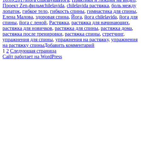
Метки
Проект Zen-фильм
chilelavida
,
chilelavida растяжка
,
боль между
лопаток
,
гибкое тело
,
гибкость спины
,
гимнастика для спины
,
Елена Малова
,
здоровая спина
,
Йога
,
йога chilelavida
,
йога для
спины
,
йога с леной
,
Растяжка
,
растяжка для начинающих
,
растяжка для новичков
,
растяжка для спины
,
растяжка дома
,
растяжка после тренировки
,
растяжка спины
,
стретчинг
,
упражнения для спины
,
упражнения на растяжку
,
упражнения
к
на растяжку спины
Добавить комментарий
Пагинация
Страница
Страница
записи
1
2
Следующая страница
РАСТЯЖКА
Сайт работает на WordPress
записей
ДЛЯ
СПИНЫ
|
УПРАЖНЕНИЯ
на
РАСТЯЖКУ
СПИНЫ
|
РАСТЯЖКА
ДОМА
|
Йога
chilelavida