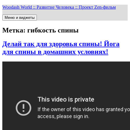
Перейти
Woodash World :: Развитие Человека :: Проект Zen-фильм
к
содержимому
Меню и виджеты
Метка:
гибкость спины
Делай так для здоровья спины! Йога
для спины в домашних условиях!