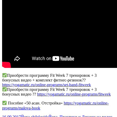
chilelavida
Приобрести программу Fit Week 7 тренировок + 3
бонусных видео + комплект фитнес-резинок??
https://yogamatic.ru/online-programs/set-band-fitweek
Приобрести программу Fit Week 7 тренировок + 3
бонусных видео ??
https://yogamatic.ru/online-programs/fitweek
Пособие «50 асан. Отстройка»
https://yogamatic.ru/online-
programs/malova-book
Опубликовано
Автор
Рубрики
16.09.2017
Йога chilelavida
Йога
,
Практики и Лекции на видео
,