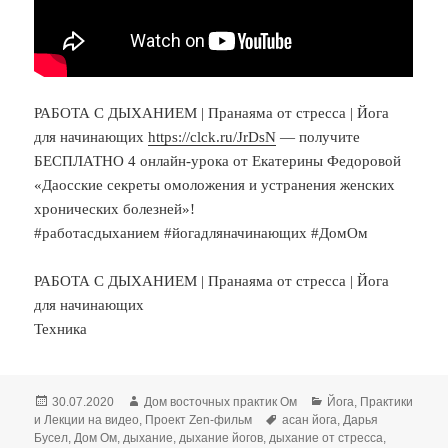
РАБОТА С ДЫХАНИЕМ | Пранаяма от стресса | Йога
для начинающих
https://clck.ru/JrDsN
— получите
БЕСПЛАТНО 4 онлайн-урока от Екатерины Федоровой
«Даосские секреты омоложения и устранения женских
хронических болезней»!
#работасдыханием #йогадляначинающих #ДомОм
РАБОТА С ДЫХАНИЕМ | Пранаяма от стресса | Йога
для начинающих
Техника
Опубликовано
Автор
Рубрики
30.07.2020
Дом восточных практик Ом
Йога
,
Практики
Метки
и Лекции на видео
,
Проект Zen-фильм
асан йога
,
Дарья
Бусел
,
Дом Ом
,
дыхание
,
дыхание йогов
,
дыхание от стресса
,