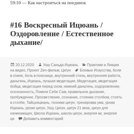
59:10 — Как настроиться на поединок
#16 Воскресный Ицюань /
Оздоровление / Естественное
дыхание/
Опубликовано
Автор
Рубрики
20.12.2020
Ушу Саньда Ицюань
Практики и Лекции
Метки
на видео
,
Проект Zen-фильм
,
Цигун
Боевые Искусства
,
боли
в спине
,
боль в пояснице
,
внутренний стиль
,
внутренняя работа
,
даньтянь
,
Ицюань
,
лучшая медитация
,
Медитация
,
медитация
бойца
,
медитация перед сном
,
нижний даньтянь
,
оздоровление
,
осознанность
,
Помоги Себе Сам
,
правильное дыхание
,
пробуждение
,
Просветление
,
сознание
,
стояние столбом
,
стоять
в столбе
,
Тайцзицюань
,
техники цигун
,
тренировка ума
,
уроки
Ицюань
,
уроки цигун
,
Ушу
,
Цигун
,
цигун 21 века
,
цигун для
начинающих
,
Школа Ицюань
,
школа цигун
,
энергия ки
,
энергия
к записи #17 Воскресный Ицюань / Цигун,
ци
Добавить комментарий