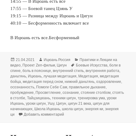
14:55 — В Ицюань есть все
17:55 — Боевой танец Цзянь У
19:15 — Разница между Ицюань и Цигун
40:10 — Бесформенность включает все
В Ицюань есть все.Бесформенный
Опубликовано
Автор
Рубрики
21.04.2021
Ицюань Россия
Практики и Лекции на
Метки
видео
,
Проект Zen-фильм
,
Цигун
Боевые Искусства
,
боли в
спине
,
боль в пояснице
,
внутренний стиль
,
внутренняя работа
,
даньтянь
,
Ицюань
,
лучшая медитация
,
Медитация
,
медитация
бойца
,
медитация перед сном
,
нижний даньтянь
,
оздоровление
,
осознанность
,
Помоги Себе Сам
,
правильное дыхание
,
пробуждение
,
Просветление
,
сознание
,
стояние столбом
,
стоять
в столбе
,
Тайцзицюань
,
техники цигун
,
тренировка ума
,
уроки
Ицюань
,
уроки цигун
,
Ушу
,
Цигун
,
цигун 21 века
,
цигун для
начинающих
,
Школа Ицюань
,
школа цигун
,
энергия ки
,
энергия
к записи В Ицюань есть все / Бесформен
ци
Добавить комментарий