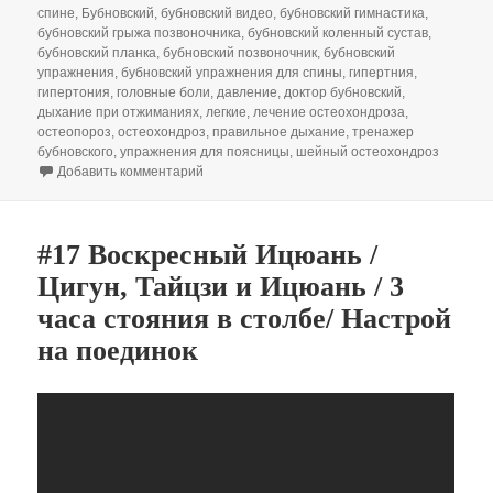
спине
,
Бубновский
,
бубновский видео
,
бубновский гимнастика
,
бубновский грыжа позвоночника
,
бубновский коленный сустав
,
бубновский планка
,
бубновский позвоночник
,
бубновский
упражнения
,
бубновский упражнения для спины
,
гипертния
,
гипертония
,
головные боли
,
давление
,
доктор бубновский
,
дыхание при отжиманиях
,
легкие
,
лечение остеохондроза
,
остеопороз
,
остеохондроз
,
правильное дыхание
,
тренажер
бубновского
,
упражнения для поясницы
,
шейный остеохондроз
к записи «ХА» Дышим правильно. Кинезихакинг
Добавить комментарий
#17 Воскресный Ицюань /
Цигун, Тайцзи и Ицюань / 3
часа стояния в столбе/ Настрой
на поединок