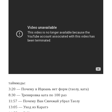
таймкоды:
3:20 — Почему в Ицюань нет форм (таолу, ката)
8:30 — Тренировка ката по 100 раз
11:57 — Почему Ван Сянчжай убрал Таолу
13:05 — Уход из Каратэ