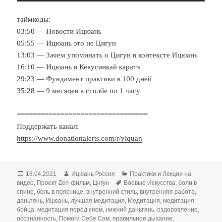
таймкоды:
03:50 — Новости Ицюань
05:55 — Ицюань это не Цигун
13:03 — Зачем упоминать о Цигун в контексте Ицюань
16:10 — Ицюань в Кекусинкай каратэ
29:23 — Фундамент практики в 100 дней
35:28 — 9 месяцев в столбе по 1 часу
=================================
Поддержать канал:
https://www.donationalerts.com/r/yiquan
Опубликовано
Автор
Рубрики
18.04.2021
Ицюань Россия
Практики и Лекции на
Метки
видео
,
Проект Zen-фильм
,
Цигун
Боевые Искусства
,
боли в
спине
,
боль в пояснице
,
внутренний стиль
,
внутренняя работа
,
даньтянь
,
Ицюань
,
лучшая медитация
,
Медитация
,
медитация
бойца
,
медитация перед сном
,
нижний даньтянь
,
оздоровление
,
осознанность
,
Помоги Себе Сам
,
правильное дыхание
,