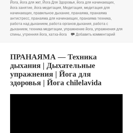
Йога
,
йога для жкт
,
Йога Для Здоровья
,
йога для начинающих
,
йога занятие
,
йога медитация
,
Медитация
,
медитация для
начинающих
,
правильное дыхание
,
пранаяма
,
пранаяма
антистресс
,
пранаяма для начинающих
,
пранаяма техника
,
работа над дыханием
,
работа органов дыхания
,
работа с
дыханием
,
техника медитации
,
упражнение йога
,
упражнения для
к записи 
спины
,
утренняя йога
,
хатха-йога
Добавить комментарий
ПРАНАЯМА — Техника
дыхания | Дыхательные
упражнения | Йога для
здоровья | Йога chilelavida