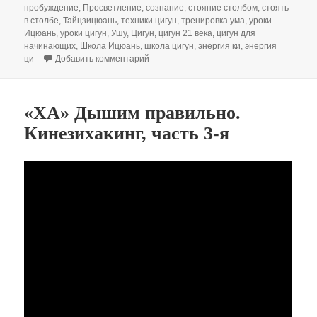
пробуждение
,
Просветление
,
сознание
,
стояние столбом
,
стоять
в столбе
,
Тайцзицюань
,
техники цигун
,
тренировка ума
,
уроки
Ицюань
,
уроки цигун
,
Ушу
,
Цигун
,
цигун 21 века
,
цигун для
начинающих
,
Школа Ицюань
,
школа цигун
,
энергия ки
,
энергия
к записи Ицюань это не Цигун / Закладыва
ци
Добавить комментарий
«ХА» Дышим правильно.
Кинезихакинг, часть 3-я