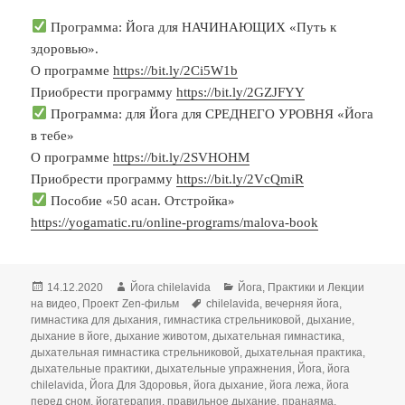
Программа: Йога для НАЧИНАЮЩИХ «Путь к
здоровью».
О программе
https://bit.ly/2Ci5W1b
Приобрести программу
https://bit.ly/2GZJFYY
Программа: для Йога для СРЕДНЕГО УРОВНЯ «Йога
в тебе»
О программе
https://bit.ly/2SVHOHM
Приобрести программу
https://bit.ly/2VcQmiR
Пособие «50 асан. Отстройка»
https://yogamatic.ru/online-programs/malova-book
Опубликовано
Автор
Рубрики
14.12.2020
Йога chilelavida
Йога
,
Практики и Лекции
Метки
на видео
,
Проект Zen-фильм
chilelavida
,
вечерняя йога
,
гимнастика для дыхания
,
гимнастика стрельниковой
,
дыхание
,
дыхание в йоге
,
дыхание животом
,
дыхательная гимнастика
,
дыхательная гимнастика стрельниковой
,
дыхательная практика
,
дыхательные практики
,
дыхательные упражнения
,
Йога
,
йога
chilelavida
,
Йога Для Здоровья
,
йога дыхание
,
йога лежа
,
йога
перед сном
,
йогатерапия
,
правильное дыхание
,
пранаяма
,