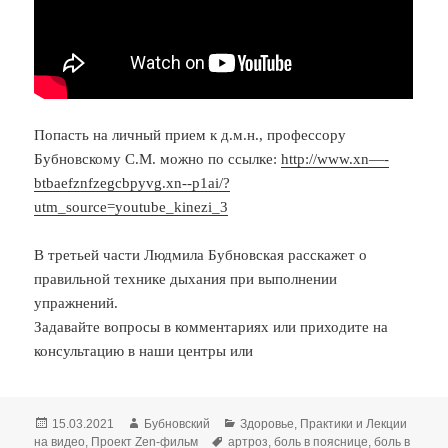
Попасть на личный прием к д.м.н., профессору
Бубновскому С.М. можно по ссылке:
http://www.xn—-
btbaefznfzegcbpyvg.xn--p1ai/?
utm_source=youtube_kinezi_3
В третьей части Людмила Бубновская расскажет о
правильной технике дыхания при выполнении
упражнений.
Задавайте вопросы в комментариях или приходите на
консультацию в наши центры или
Опубликовано
Автор
Рубрики
15.03.2021
Бубновский
Здоровье
,
Практики и Лекции
Метки
на видео
,
Проект Zen-фильм
артроз
,
боль в пояснице
,
боль в