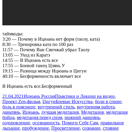
таймкоды:
3:20 — Почему в Ицюань нет форм (таолу, ката)
8:30 — Тренировка ката по 100 раз
11:57 — Почему Ван Сянчжай убрал Таолу
13:05 — Уход из Каратэ
14:55 — В Ицюань есть все
17:55 — Боевой танец Цзянь У
19:15 — Разница между Ицюань и Цигун
40:10 — Бесформенность включает все
В Ицюань есть все.Бесформенный
Опубликовано
Автор
Рубрики
21.04.2021
Ицюань Россия
Практики и Лекции на видео
,
Метки
Проект Zen-фильм
,
Цигун
Боевые Искусства
,
боли в спине
,
боль в пояснице
,
внутренний стиль
,
внутренняя работа
,
даньтянь
,
Ицюань
,
лучшая медитация
,
Медитация
,
медитация
бойца
,
медитация перед сном
,
нижний даньтянь
,
оздоровление
,
осознанность
,
Помоги Себе Сам
,
правильное
дыхание
,
пробуждение
,
Просветление
,
сознание
,
стояние