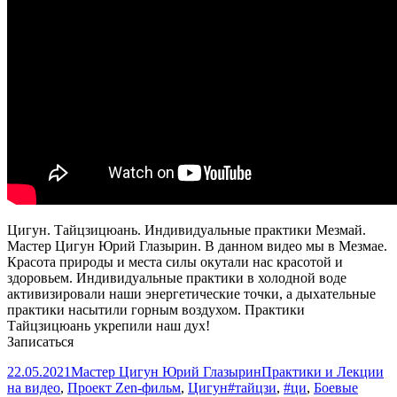
индустрии
Цигун. Тайцзицюань. Индивидуальные практики Мезмай.
Мастер Цигун Юрий Глазырин. В данном видео мы в Мезмае.
Красота природы и места силы окутали нас красотой и
здоровьем. Индивидуальные практики в холодной воде
активизировали наши энергетические точки, а дыхательные
практики насытили горным воздухом. Практики
Тайцзицюань укрепили наш дух!
Записаться
Опубликовано
Автор
Рубрики
22.05.2021
Мастер Цигун Юрий Глазырин
Практики и Лекции
Метки
на видео
,
Проект Zen-фильм
,
Цигун
#тайцзи
,
#ци
,
Боевые