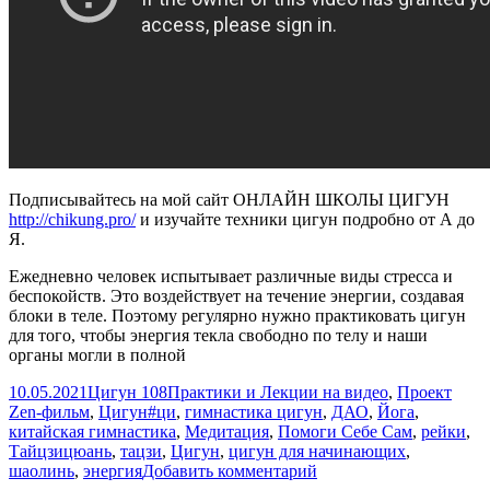
Подписывайтесь на мой сайт ОНЛАЙН ШКОЛЫ ЦИГУН
http://chikung.pro/
и изучайте техники цигун подробно от А до
Я.
Ежедневно человек испытывает различные виды стресса и
беспокойств. Это воздействует на течение энергии, создавая
блоки в теле. Поэтому регулярно нужно практиковать цигун
для того, чтобы энергия текла свободно по телу и наши
органы могли в полной
Опубликовано
Автор
Рубрики
10.05.2021
Цигун 108
Практики и Лекции на видео
,
Проект
Метки
Zen-фильм
,
Цигун
#ци
,
гимнастика цигун
,
ДАО
,
Йога
,
китайская гимнастика
,
Медитация
,
Помоги Себе Сам
,
рейки
,
Тайцзицюань
,
тацзи
,
Цигун
,
цигун для начинающих
,
к
шаолинь
,
энергия
Добавить комментарий
записи