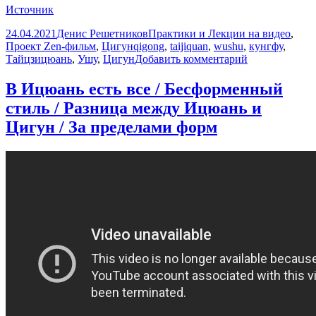
Источник
Опубликовано
Автор
Рубрики
24.04.2021
Денис Решетников
Практики и Лекции на видео
,
Метки
Проект Zen-фильм
,
Цигун
qigong
,
taijiquan
,
wushu
,
кунгфу
,
к
Тайцзицюань
,
Ушу
,
Цигун
Добавить комментарий
записи
Отмечаем
В Ицюань есть все / Бесформенный
день
стиль / Разница между Ицюань и
тайцзицюань
и
Цигун / За пределами форм
цигун