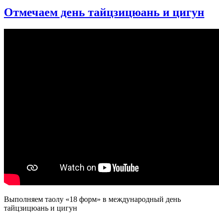
Цигун
Отмечаем день тайцзицюань и цигун
против
стресса.
Обретение
спокойствия
и
умиротворения.
Цигун
для
начинающих
Выполняем таолу «18 форм» в международный день
тайцзицюань и цигун