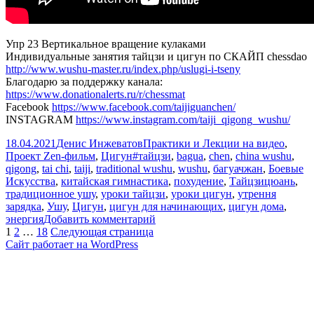
Упр 23 Вертикальное вращение кулаками
Индивидуальные занятия тайцзи и цигун по СКАЙП chessdao
http://www.wushu-master.ru/index.php/uslugi-i-tseny
Благодарю за поддержку канала:
https://www.donationalerts.ru/r/chessmat
Facebook
https://www.facebook.com/taijiguanchen/
INSTAGRAM
https://www.instagram.com/taiji_qigong_wushu/
Опубликовано
Автор
Рубрики
18.04.2021
Денис Инжеватов
Практики и Лекции на видео
,
Метки
Проект Zen-фильм
,
Цигун
#тайцзи
,
bagua
,
chen
,
china wushu
,
qigong
,
tai chi
,
taiji
,
traditional wushu
,
wushu
,
багуачжан
,
Боевые
Искусства
,
китайская гимнастика
,
похудение
,
Тайцзицюань
,
традиционное ушу
,
уроки тайцзи
,
уроки цигун
,
утрення
зарядка
,
Ушу
,
Цигун
,
цигун для начинающих
,
цигун дома
,
к
энергия
Добавить комментарий
Пагинация
Страница
Страница
Страница
записи
1
2
…
18
Следующая страница
Тайцзицюань.
Сайт работает на WordPress
записей
Цигун
дома.
Упр
23
Вертикальное