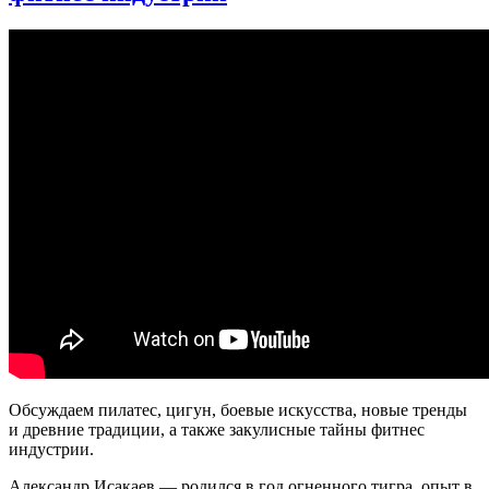
24
Вытягивание
и
сжимание
предплечий
Обсуждаем пилатес, цигун, боевые искусства, новые тренды
и древние традиции, а также закулисные тайны фитнес
индустрии.
Александр Исакаев — родился в год огненного тигра, опыт в