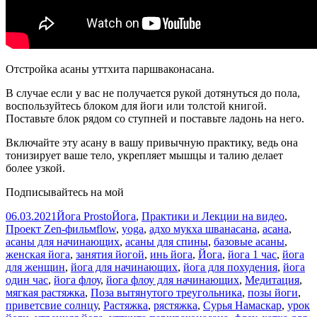
Отстройка асаны уттхита паршваконасана.
В случае если у вас не получается рукой дотянуться до пола,
воспользуйтесь блоком для йоги или толстой книгой.
Поставьте блок рядом со ступней и поставьте ладонь на него.
Включайте эту асану в вашу привычную практику, ведь она
тонизирует ваше тело, укрепляет мышцы и талию делает
более узкой.
Подписывайтесь на мой
Опубликовано
Автор
Рубрики
06.03.2021
Йога Prosto
Йога
,
Практики и Лекции на видео
,
Метки
Проект Zen-фильм
flow
,
yoga
,
адхо мукха шванасана
,
асана
,
асаны для начинающих
,
асаны для спины
,
базовые асаны
,
женская йога
,
занятия йогой
,
инь йога
,
Йога
,
йога 1 час
,
йога
для женщин
,
йога для начинающих
,
йога для похудения
,
йога
один час
,
йога флоу
,
йога флоу для начинающих
,
Медитация
,
мягкая растяжка
,
Поза вытянутого треугольника
,
позы йоги
,
приветсвие солнцу
,
Растяжка
,
рястяжка
,
Сурья Намаскар
,
урок