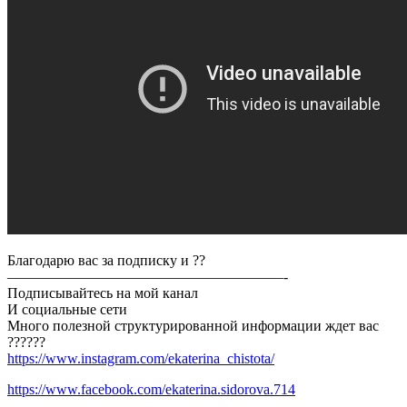
Мягкая
йога
для
беременных
|
Она
Волна
Благодарю вас за подписку и ??
———————————————————-
Подписывайтесь на мой канал
И социальные сети
Много полезной структурированной информации ждет вас
??????
https://www.instagram.com/ekaterina_chistota/
https://www.facebook.com/ekaterina.sidorova.714