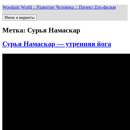
Перейти
Woodash World :: Развитие Человека :: Проект Zen-фильм
к
содержимому
Меню и виджеты
Метка:
Сурья Намаскар
Сурья Намаскар — утренняя йога