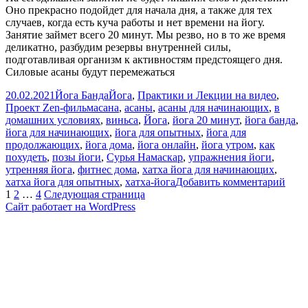
Оно прекрасно подойдет для начала дня, а также для тех
случаев, когда есть куча работы и нет времени на йогу.
Занятие займет всего 20 минут. Мы резво, но в то же время
деликатно, разбудим резервы внутренней силы,
подготавливая организм к активностям предстоящего дня.
Силовые асаны будут перемежаться
Опубликовано
Автор
Рубрики
20.02.2021
Йога Банда
Йога
,
Практики и Лекции на видео
,
Метки
Проект Zen-фильм
асана
,
асаны
,
асаны для начинающих
,
в
домашних условиях
,
виньса
,
Йога
,
йога 20 минут
,
йога банда
,
йога для начинающих
,
йога для опытных
,
йога для
продолжающих
,
йога дома
,
йога онлайн
,
йога утром
,
как
похудеть
,
позы йоги
,
Сурья Намаскар
,
упражнения йоги
,
утренняя йога
,
фитнес дома
,
хатха йога для начинающих
,
к
хатха йога для опытных
,
хатха-йога
Добавить комментарий
Пагинация
Страница
Страница
Страница
запи
1
2
…
4
Следующая страница
Хатх
Сайт работает на WordPress
записей
Йога
|
Под
прак
|
для
опы
|