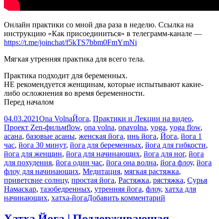
Онлайн практики со мной два раза в неделю. Ссылка на
инструкцию «Как присоединиться» в телеграмм-канале —
https://t.me/joinchat/f5kTS7bbm0FmYmNi
Мягкая утренняя практика для всего тела.
Практика подходит для беременных.
НЕ рекомендуется женщинам, которые испытывают какие-
либо осложнения во время беременности.
Перед началом
Опубликовано
Автор
Рубрики
04.03.2021
Ona Volna
Йога
,
Практики и Лекции на видео
,
Метки
Проект Zen-фильм
flow
,
ona volna
,
onavolna
,
yoga
,
yoga flow
,
асана
,
базовые асаны
,
женская йога
,
инь йога
,
Йога
,
йога 1
час
,
йога 30 минут
,
йога для беременных
,
йога для гибкости
,
йога для женщин
,
йога для начинающих
,
йога для ног
,
йога
для похудения
,
йога один час
,
йога она волна
,
йога флоу
,
йога
флоу для начинающих
,
Медитация
,
мягкая растяжка
,
приветсвие солнцу
,
простая йога
,
Растяжка
,
рястяжка
,
Сурья
Намаскар
,
тазобедренных
,
утренняя йога
,
флоу
,
хатха для
к
начинающих
,
хатха-йога
Добавить комментарий
записи
Йога
Хатха Йога | Поддерживающая