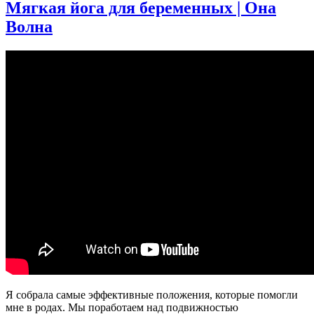
Мягкая йога для беременных | Она
—
утренняя
Волна
йога
Я собрала самые эффективные положения, которые помогли
мне в родах. Мы поработаем над подвижностью