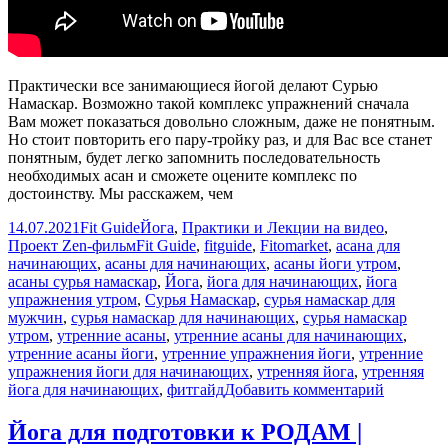
Практически все занимающиеся йогой делают Сурью
Намаскар. Возможно такой комплекс упражнений сначала
Вам может показаться довольно сложным, даже не понятным.
Но стоит повторить его пару-тройку раз, и для Вас все станет
понятным, будет легко запомнить последовательность
необходимых асан и сможете оцените комплекс по
достоинству. Мы расскажем, чем
Опубликовано
Автор
Рубрики
14.07.2021
Fit Guide
Йога
,
Практики и Лекции на видео
,
Метки
Проект Zen-фильм
Fit Guide
,
fitguide
,
Fitomarket
,
асана для
начинающих
,
асаны для начинающих
,
асаны йоги утром
,
асаны сурья намаскар
,
Йога
,
йога для начинающих
,
йога
упражнения утром
,
Сурья Намаскар
,
сурья намаскар для
мужчин
,
сурья намаскар для начинающих
,
сурья намаскар
утром
,
утренние асаны
,
утренние асаны для начинающих
,
утренние асаны йоги
,
утренние упражнения йоги
,
утренние
упражнения йоги для начинающих
,
утренняя йога
,
утренняя
к
йога для начинающих
,
фитгайд
Добавить комментарий
записи
Сурья
Йога для подготовки к РОДАМ |
Намаска