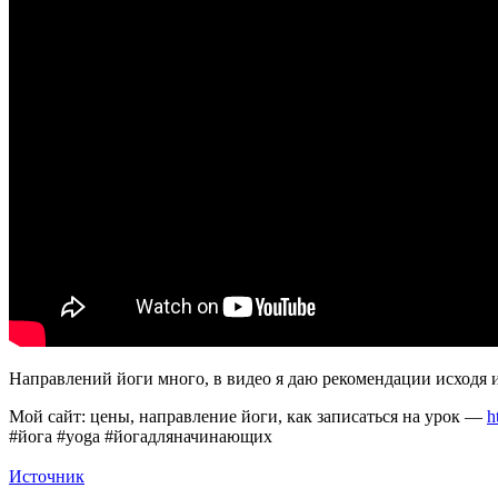
Направлений йоги много, в видео я даю рекомендации исходя и
Мой сайт: цены, направление йоги, как записаться на урок —
h
#йога​ #yoga​ #йогадляначинающих
Источник