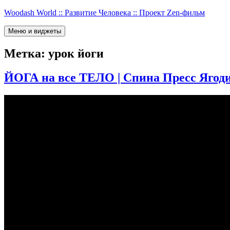
Перейти
Woodash World :: Развитие Человека :: Проект Zen-фильм
к
содержимому
Меню и виджеты
Метка:
урок йоги
ЙОГА на все ТЕЛО | Спина Пресс Ягодиц