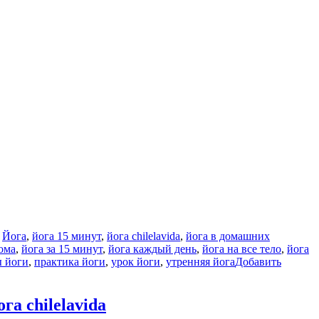
,
Йога
,
йога 15 минут
,
йога chilelavida
,
йога в домашних
ома
,
йога за 15 минут
,
йога каждый день
,
йога на все тело
,
йога
ы йоги
,
практика йоги
,
урок йоги
,
утренняя йога
Добавить
 chilelavida