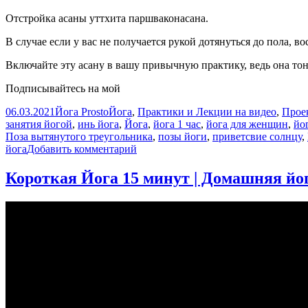
Отстройка асаны уттхита паршваконасана.
В случае если у вас не получается рукой дотянуться до пола, в
Включайте эту асану в вашу привычную практику, ведь она тон
Подписывайтесь на мой
Опубликовано
Автор
Рубрики
06.03.2021
Йога Prosto
Йога
,
Практики и Лекции на видео
,
Прое
занятия йогой
,
инь йога
,
Йога
,
йога 1 час
,
йога для женщин
,
йо
Поза вытянутого треугольника
,
позы йоги
,
приветсвие солнцу
,
к
йога
Добавить комментарий
записи
Поза
Короткая Йога 15 минут | Домашняя йога
вытянутого
бокового
угла|
Йога
для
начинающих|
Йога
отстройка
асан