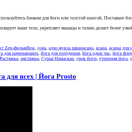
оспользуйтесь блоком для йоги или толстой книгой. Поставьте бло
изирует ваше тело, укрепляет мышцы и талию делает более узко
Метки
кт Zen-фильм
flow
,
yoga
,
адхо мукха шванасана
,
асана
,
асаны для
га для начинающих
,
йога для похудения
,
йога один час
,
йога флоу
Растяжка
,
рястяжка
,
Сурья Намаскар
,
урок йоги
,
утренняя йога
,
 для всех | Йога Prosto