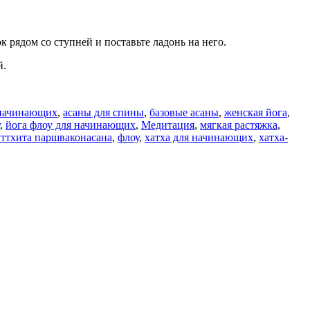
к рядом со ступней и поставьте ладонь на него.
й.
 начинающих
,
асаны для спины
,
базовые асаны
,
женская йога
,
,
йога флоу для начинающих
,
Медитация
,
мягкая растяжка
,
уттхита паршваконасана
,
флоу
,
хатха для начинающих
,
хатха-