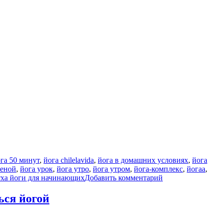
га 50 минут
,
йога chilelavida
,
йога в домашних условиях
,
йога
леной
,
йога урок
,
йога утро
,
йога утром
,
йога-комплекс
,
йогаа
,
к
тха йоги для начинающих
Добавить комментарий
записи
ТЯГУЧАЯ
ься йогой
ЙОГА
УТРОМ