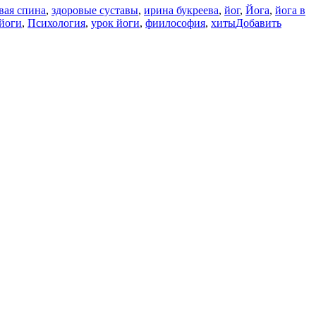
вая спина
,
здоровые суставы
,
ирина букреева
,
йог
,
Йога
,
йога в
йоги
,
Психология
,
урок йоги
,
фиилософия
,
хиты
Добавить