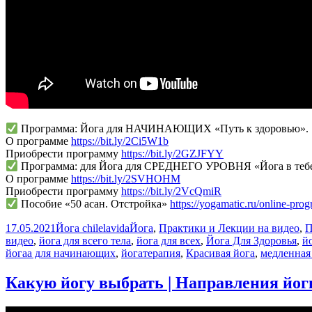
мин
Программа: Йога для НАЧИНАЮЩИХ «Путь к здоровью».
О программе
https://bit.ly/2Ci5W1b
Приобрести программу
https://bit.ly/2GZJFYY
Программа: для Йога для СРЕДНЕГО УРОВНЯ «Йога в теб
О программе
https://bit.ly/2SVHOHM
Приобрести программу
https://bit.ly/2VcQmiR
Пособие «50 асан. Отстройка»
https://yogamatic.ru/online-pr
Опубликовано
Автор
Рубрики
17.05.2021
Йога chilelavida
Йога
,
Практики и Лекции на видео
,
П
видео
,
йога для всего тела
,
йога для всех
,
Йога Для Здоровья
,
й
йогаа для начинающих
,
йогатерапия
,
Красивая йога
,
медленная
Какую йогу выбрать | Направления йог