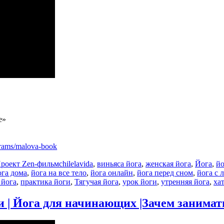
е»
ograms/malova-book
Метки
роект Zen-фильм
chilelavida
,
виньяса йога
,
женская йога
,
Йога
,
йо
ога дома
,
йога на все тело
,
йога онлайн
,
йога перед сном
,
йога с 
 йога
,
практика йоги
,
Тягучая йога
,
урок йоги
,
утренняя йога
,
ха
и | Йога для начинающих |Зачем занимат