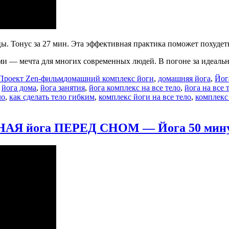
. Тонус за 27 мин. Эта эффективная практика поможет похудеть
и — мечта для многих современных людей. В погоне за идеаль
Метки
Проект Zen-фильм
домашний комплекс йоги
,
домашняя йога
,
Йог
,
йога дома
,
йога занятия
,
йога комплекс на все тело
,
йога на все 
ло
,
как сделать тело гибким
,
комплекс йоги на все тело
,
комплекс
йога ПЕРЕД СНОМ — Йога 50 минут —