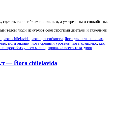
, сделать тело гибким и сильным, а ум трезвым и спокойным.
ным телом люди изнуряют себя строгими диетами и тяжелыми
а
,
йога chilelavida
,
йога для гибкости
,
йога для начинающих
,
тело
,
йога онлайн
,
йога средний уровень
,
йога-комплекс
,
как
 на проработку всех мышц
,
прокачка всего тела
,
урок
 Йога chilelavida