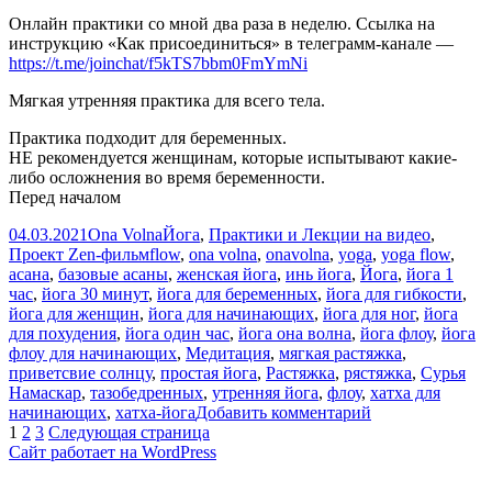
Онлайн практики со мной два раза в неделю. Ссылка на
инструкцию «Как присоединиться» в телеграмм-канале —
https://t.me/joinchat/f5kTS7bbm0FmYmNi
Мягкая утренняя практика для всего тела.
Практика подходит для беременных.
НЕ рекомендуется женщинам, которые испытывают какие-
либо осложнения во время беременности.
Перед началом
Опубликовано
Автор
Рубрики
04.03.2021
Ona Volna
Йога
,
Практики и Лекции на видео
,
Метки
Проект Zen-фильм
flow
,
ona volna
,
onavolna
,
yoga
,
yoga flow
,
асана
,
базовые асаны
,
женская йога
,
инь йога
,
Йога
,
йога 1
час
,
йога 30 минут
,
йога для беременных
,
йога для гибкости
,
йога для женщин
,
йога для начинающих
,
йога для ног
,
йога
для похудения
,
йога один час
,
йога она волна
,
йога флоу
,
йога
флоу для начинающих
,
Медитация
,
мягкая растяжка
,
приветсвие солнцу
,
простая йога
,
Растяжка
,
рястяжка
,
Сурья
Намаскар
,
тазобедренных
,
утренняя йога
,
флоу
,
хатха для
к
начинающих
,
хатха-йога
Добавить комментарий
Пагинация
Страница
Страница
Страница
записи
1
2
3
Следующая страница
Йога
Сайт работает на WordPress
записей
Флоу
|