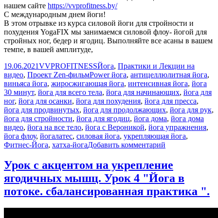
нашем сайте
https://vvprofitness.by/
C международным днем йоги!
В этом отрывке из курса силовой йоги для стройности и
похудения YogaFIX мы занимаемся силовой флоу- йогой для
стройных ног, бедер и ягодиц. Выполняйте все асаны в вашем
темпе, в вашей амплитуде,
Опубликовано
Автор
Рубрики
19.06.2021
VVPROFITNESS
Йога
,
Практики и Лекции на
Метки
видео
,
Проект Zen-фильм
Power йога
,
антицеллюлитная йога
,
виньяса йога
,
жиросжигающая йога
,
интенсивная йога
,
йога
30 минут
,
йога для всего тела
,
йога для начинающих
,
йога для
ног
,
йога для осанки
,
йога для похудения
,
йога для пресса
,
йога для продвинутых
,
йога для продолжающих
,
йога для рук
,
йога для стройности
,
йога для ягодиц
,
йога дома
,
йога дома
видео
,
йога на все тело
,
йога с Вероникой
,
йога упражнения
,
йога флоу
,
йогалатес
,
силовая йога
,
укрепляющая йога
,
к
Фитнес-Йога
,
хатха-йога
Добавить комментарий
записи
Силовая
Урок с акцентом на укрепление
флоу-
ягодичных мышц. Урок 4 "Йога в
йога
для
потоке. сбалансированная практика ".
стройных
ног,
бедер