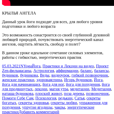
КРЫЛЬЯ АНГЕЛА
Данный урок йоги подходят для всех, для любого уровня
подготовки и любого возраста
Это возможность сонастроится со своей глубинной духовной
любящей природой, почувствовать энергетический канал
ангелов, ощутить лёгкость, свободу и полет?️
В данном уроке идеальное сочетание силовых элементов,
работы с гибкостью, энергетических практик
Опубликовано
Автор
Рубрики
05.03.2021
NYoga
Йога
,
Практики и Лекции на видео
,
Проект
Метки
Zen-фильм
асаны
,
Астрология
,
аффирмации
,
баланс
,
балансы
,
будников
,
будникова
,
Веды
,
видеоурок
,
гибкий позвоночник
,
женские практики
,
здороваяспина
,
Игорь будников
,
Йога
,
йога для начинающих
,
йога для ног
,
йога для похудения
,
йога
для продвинутых
,
лекции
,
магия утра
,
медитации
,
Медитация
,
наташа будникова
,
плоский живот
,
поза дерева
,
позвоночник
,
Помоги Себе Сам
,
Психология
,
редькин
,
Сатья
,
секреты
богатых
,
секреты здоровья
,
секреты любви
,
упражнения для
похудения
,
упругие ягодицы
,
чакры
,
энергетические
к
практики
Добавить комментарий