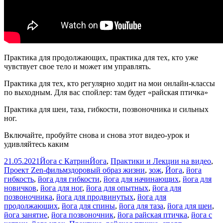
Практика для продолжающих, практика для тех, кто уже
чувствует свое тело и может им управлять.
Практика для тех, кто регулярно ходит на мои онлайн-классы
по выходным. Для вас спойлер: там будет «райская птичка»
Практика для шеи, таза, гибкости, позвоночника и сильных
ног.
Включайте, пробуйте снова и снова этот видео-урок и
удивляйтесь каким
Опубликовано
Автор
Рубрики
21.05.2021
Йога c Катрин
Йога
,
Практики и Лекции на видео
,
Метки
Проект Zen-фильм
здоровый образ жизни
,
зож
,
Йога
,
йога
гибкость
,
йога для гибкости
,
йога для начинающих
,
йога для
новичков
,
йога для ног
,
йога для опытных
,
йога для
позвоночника
,
йога для продвинутых
,
йога для
продолжающих
,
йога для спины
,
йога для таза
,
йога для шеи
,
йога занятие
,
йога позвоночник
,
йога райская птичка
,
йога с