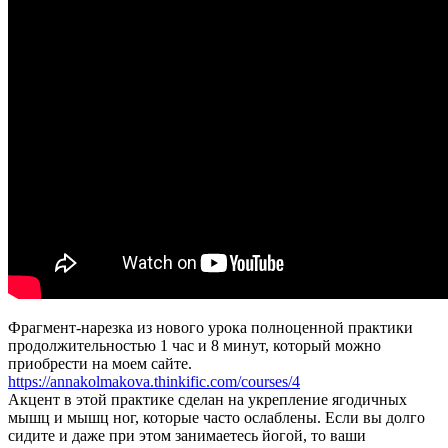
и
ягодиц.
Силовая
виньяса
йога
для
похудения
дома
Фрагмент-нарезка из нового урока полноценной практики
продолжительностью 1 час и 8 минут, который можно
приобрести на моем сайте.
https://annakolmakova.thinkific.com/courses/4
Акцент в этой практике сделан на укрепление ягодичных
мышц и мышц ног, которые часто ослаблены. Если вы долго
сидите и даже при этом занимаетесь йогой, то ваши