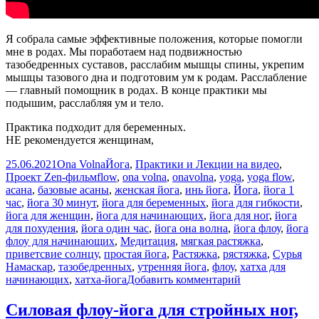
Я собрала самые эффективные положения, которые помогли
мне в родах. Мы поработаем над подвижностью
тазобедренных суставов, расслабим мышцы спины, укрепим
мышцы тазового дна и подготовим ум к родам. Расслабление
— главный помощник в родах. В конце практики мы
подышим, расслабляя ум и тело.
Практика подходит для беременных.
НЕ рекомендуется женщинам,
Опубликовано
Автор
Рубрики
25.06.2021
Ona Volna
Йога
,
Практики и Лекции на видео
,
Метки
Проект Zen-фильм
flow
,
ona volna
,
onavolna
,
yoga
,
yoga flow
,
асана
,
базовые асаны
,
женская йога
,
инь йога
,
Йога
,
йога 1
час
,
йога 30 минут
,
йога для беременных
,
йога для гибкости
,
йога для женщин
,
йога для начинающих
,
йога для ног
,
йога
для похудения
,
йога один час
,
йога она волна
,
йога флоу
,
йога
флоу для начинающих
,
Медитация
,
мягкая растяжка
,
приветсвие солнцу
,
простая йога
,
Растяжка
,
рястяжка
,
Сурья
Намаскар
,
тазобедренных
,
утренняя йога
,
флоу
,
хатха для
к
начинающих
,
хатха-йога
Добавить комментарий
записи
Йога
Силовая флоу-йога для стройных ног,
для