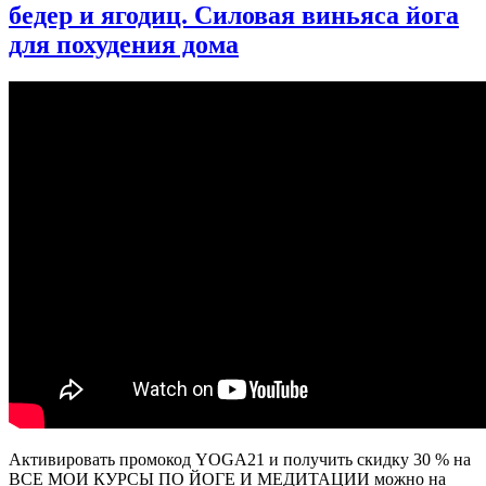
бедер и ягодиц. Силовая виньяса йога
подготовки
к
для похудения дома
РОДАМ
|
Мягкая
йога
для
беременных
|
Она
Волна
Активировать промокод YOGA21 и получить скидку 30 % на
ВСЕ МОИ КУРСЫ ПО ЙОГЕ И МЕДИТАЦИИ можно на