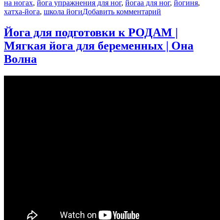
на ногах
,
йога упражнения для ног
,
йогаа для ног
,
йогиня
,
к
хатха-йога
,
школа йоги
Добавить комментарий
записи
ЙОГА
Йога для подготовки к РОДАМ |
упражнения
Мягкая йога для беременных | Она
ДЛЯ
НОГ
Волна
—
Йога
chilelavida