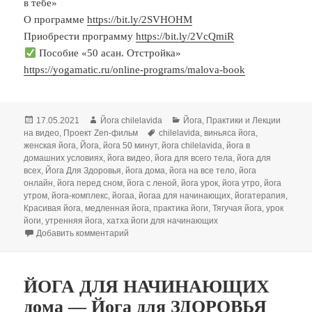
в тебе»
О программе
https://bit.ly/2SVHOHM
Приобрести программу
https://bit.ly/2VcQmiR
Пособие «50 асан. Отстройка»
https://yogamatic.ru/online-programs/malova-book
Опубликовано
Автор
Рубрики
17.05.2021
Йога chilelavida
Йога
,
Практики и Лекции
Метки
на видео
,
Проект Zen-фильм
chilelavida
,
виньяса йога
,
женская йога
,
Йога
,
йога 50 минут
,
йога chilelavida
,
йога в
домашних условиях
,
йога видео
,
йога для всего тела
,
йога для
всех
,
Йога Для Здоровья
,
йога дома
,
йога на все тело
,
йога
онлайн
,
йога перед сном
,
йога с леной
,
йога урок
,
йога утро
,
йога
утром
,
йога-комплекс
,
йогаа
,
йогаа для начинающих
,
йогатерапия
,
Красивая йога
,
медленная йога
,
практика йоги
,
Тягучая йога
,
урок
йоги
,
утренняя йога
,
хатха йоги для начинающих
к записи ТЯГУЧАЯ ЙОГА УТРОМ — МЕДЛЕННАЯ
Добавить комментарий
ЙОГА ДЛЯ НАЧИНАЮЩИХ
дома — Йога для ЗДОРОВЬЯ