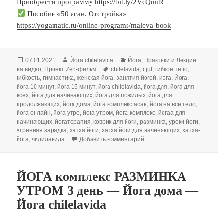
Приобрести программу
https://bit.ly/2VcQmiR
Пособие «50 асан. Отстройка»
https://yogamatic.ru/online-programs/malova-book
Опубликовано
Автор
Рубрики
07.01.2021
Йога chilelavida
Йога
,
Практики и Лекции
Метки
на видео
,
Проект Zen-фильм
chilelavida
,
qjuf
,
гибкое тело
,
гибкость
,
гимнастика
,
женская йога
,
занятия йогой
,
иога
,
Йога
,
йога 10 минут
,
йога 15 минут
,
йога chilelavida
,
йога для
,
йога для
всех
,
йога для начинающих
,
йога для пожилых
,
йога для
продолжающих
,
йога дома
,
йога комплекс асан
,
йога на все тело
,
йога онлайн
,
йога утро
,
йога утром
,
йога-комплекс
,
йогаа для
начинающих
,
йогатерапия
,
коврик для йоги
,
разминка
,
уроки йоги
,
утренняя зарядка
,
хатха йоги
,
хатха йоги для начинающих
,
хатха-
к записи ЙОГА комплекс Р
йога
,
чилилавида
Добавить комментарий
ЙОГА комплекс РАЗМИНКА
УТРОМ 3 день — Йога дома —
Йога chilelavida