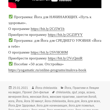
Программа: Йога для НАЧИНАЮЩИХ «Путь к
здоровью».
О программе
https://bit.ly/2Ci5W1b
Приобрести программу
https://bit.ly/2GZJFYY
Программа: для Йога для СРЕДНЕГО УРОВНЯ «Йога
в тебе»
О программе
https://bit.ly/2SVHOHM
Приобрести программу
https://bit.ly/2VcQmiR
Пособие «50 асан. Отстройка»
https://yogamatic.ru/online-programs/malova-book
Опубликовано
Автор
Рубрики
25.01.2021
Йога chilelavida
Йога
,
Практики и Лекции
Метки
на видео
,
Проект Zen-фильм
chilelavida
,
qjuf
,
yoga
,
асана
,
вечерняя йога
,
женская йога
,
женские практики
,
занятия йогой
,
иога
,
Йога
,
йога 30 минут
,
йога chilelavida
,
йога для
,
йога для всех
,
Йога Для Здоровья
,
йога для начинающих
,
йога для пожилых
,
йога для спины
,
йога дома
,
йога комплекс асан
,
йога на все тело
,