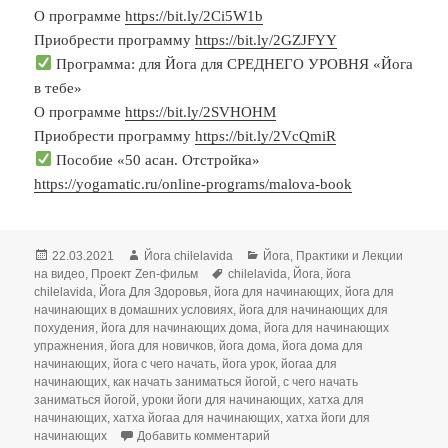
О программе
https://bit.ly/2Ci5W1b
Приобрести программу
https://bit.ly/2GZJFYY
Программа: для Йога для СРЕДНЕГО УРОВНЯ «Йога
в тебе»
О программе
https://bit.ly/2SVHOHM
Приобрести программу
https://bit.ly/2VcQmiR
Пособие «50 асан. Отстройка»
https://yogamatic.ru/online-programs/malova-book
Опубликовано
Автор
Рубрики
22.03.2021
Йога chilelavida
Йога
,
Практики и Лекции
Метки
на видео
,
Проект Zen-фильм
chilelavida
,
Йога
,
йога
chilelavida
,
Йога Для Здоровья
,
йога для начинающих
,
йога для
начинающих в домашних условиях
,
йога для начинающих для
похудения
,
йога для начинающих дома
,
йога для начинающих
упражнения
,
йога для новичков
,
йога дома
,
йога дома для
начинающих
,
йога с чего начать
,
йога урок
,
йогаа для
начинающих
,
как начать заниматься йогой
,
с чего начать
заниматься йогой
,
уроки йоги для начинающих
,
хатха для
начинающих
,
хатха йогаа для начинающих
,
хатха йоги для
к записи ЙОГА ДЛЯ НАЧИНАЮЩ
начинающих
Добавить комментарий