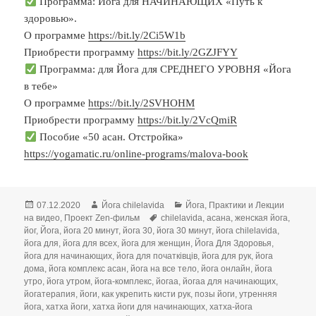
Программа: Йога для НАЧИНАЮЩИХ «Путь к
здоровью».
О программе
https://bit.ly/2Ci5W1b
Приобрести программу
https://bit.ly/2GZJFYY
Программа: для Йога для СРЕДНЕГО УРОВНЯ «Йога
в тебе»
О программе
https://bit.ly/2SVHOHM
Приобрести программу
https://bit.ly/2VcQmiR
Пособие «50 асан. Отстройка»
https://yogamatic.ru/online-programs/malova-book
Опубликовано
Автор
Рубрики
07.12.2020
Йога chilelavida
Йога
,
Практики и Лекции
Метки
на видео
,
Проект Zen-фильм
chilelavida
,
асана
,
женская йога
,
йог
,
Йога
,
йога 20 минут
,
йога 30
,
йога 30 минут
,
йога chilelavida
,
йога для
,
йога для всех
,
йога для женщин
,
Йога Для Здоровья
,
йога для начинающих
,
йога для початківців
,
йога для рук
,
йога
дома
,
йога комплекс асан
,
йога на все тело
,
йога онлайн
,
йога
утро
,
йога утром
,
йога-комплекс
,
йогаа
,
йогаа для начинающих
,
йогатерапия
,
йоги
,
как укрепить кисти рук
,
позы йоги
,
утренняя
йога
,
хатха йоги
,
хатха йоги для начинающих
,
хатха-йога