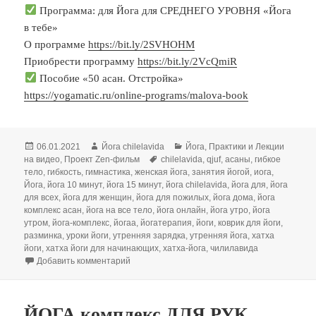
Программа: для Йога для СРЕДНЕГО УРОВНЯ «Йога
в тебе»
О программе
https://bit.ly/2SVHOHM
Приобрести программу
https://bit.ly/2VcQmiR
Пособие «50 асан. Отстройка»
https://yogamatic.ru/online-programs/malova-book
Опубликовано
Автор
Рубрики
06.01.2021
Йога chilelavida
Йога
,
Практики и Лекции
Метки
на видео
,
Проект Zen-фильм
chilelavida
,
qjuf
,
асаны
,
гибкое
тело
,
гибкость
,
гимнастика
,
женская йога
,
занятия йогой
,
иога
,
Йога
,
йога 10 минут
,
йога 15 минут
,
йога chilelavida
,
йога для
,
йога
для всех
,
йога для женщин
,
йога для пожилых
,
йога дома
,
йога
комплекс асан
,
йога на все тело
,
йога онлайн
,
йога утро
,
йога
утром
,
йога-комплекс
,
йогаа
,
йогатерапия
,
йоги
,
коврик для йоги
,
разминка
,
уроки йоги
,
утренняя зарядка
,
утренняя йога
,
хатха
йоги
,
хатха йоги для начинающих
,
хатха-йога
,
чилилавида
к записи ЙОГА комплекс РАЗМИНКА УТРОМ 3 д
Добавить комментарий
ЙОГА комплекс ДЛЯ РУК.