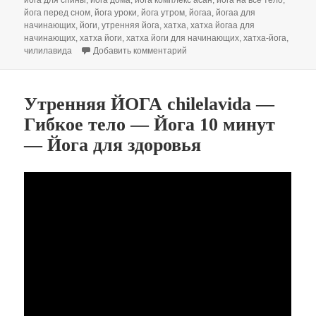
йога перед сном
,
йога уроки
,
йога утром
,
йогаа
,
йогаа для
начинающих
,
йоги
,
утренняя йога
,
хатха
,
хатха йогаа для
начинающих
,
хатха йоги
,
хатха йоги для начинающих
,
хатха-йога
,
к записи ЙОГА НА ВСЕ ТЕЛО. Йога
чилилавида
Добавить комментарий
Утренняя ЙОГА chilelavida —
Гибкое тело — Йога 10 минут
— Йога для здоровья