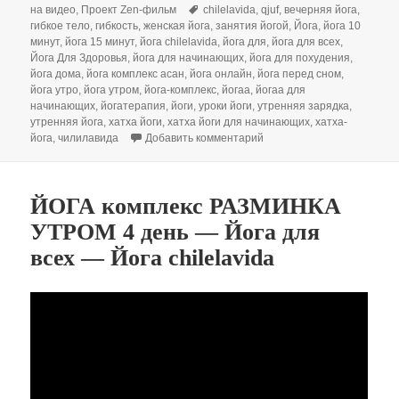
Метки
на видео
,
Проект Zen-фильм
chilelavida
,
qjuf
,
вечерняя йога
,
гибкое тело
,
гибкость
,
женская йога
,
занятия йогой
,
Йога
,
йога 10
минут
,
йога 15 минут
,
йога chilelavida
,
йога для
,
йога для всех
,
Йога Для Здоровья
,
йога для начинающих
,
йога для похудения
,
йога дома
,
йога комплекс асан
,
йога онлайн
,
йога перед сном
,
йога утро
,
йога утром
,
йога-комплекс
,
йогаа
,
йогаа для
начинающих
,
йогатерапия
,
йоги
,
уроки йоги
,
утренняя зарядка
,
утренняя йога
,
хатха йоги
,
хатха йоги для начинающих
,
хатха-
к записи Утренняя ЙОГА c
йога
,
чилилавида
Добавить комментарий
ЙОГА комплекс РАЗМИНКА
УТРОМ 4 день — Йога для
всех — Йога chilelavida