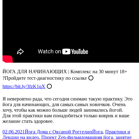
27
мин
ЙОГА ДЛЯ НАЧИНАЮЩИХ | Комплекс на 30 минут 18+
?Пройдите тест-диагностику по ссылке ⭕
https://bit.ly/3fzK1qX
⭕
Я невероятно рада, что сегодня снимаю такую практику. Это
йога для начинающих, для самых-самых новичков. Очень
хочу, чтобы как можно больше людей занимались йогой.
Для этой практики вам понадобиться только коврик и ваше
желание стать здоровее.
Опубликовано
Автор
Рубрики
02.06.2021
Йога Дома с Оксаной Роггелин
Йога
,
Практики и
Метки
Лекции на видео
,
Проект Zen-фильм
домашняя йога
,
занятие