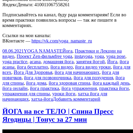
ЯндексДеньги: 410011067558261
Подписывайтесь на канал, буду рада комментариям! Если во
время практики появились вопросы — так же пишите в
комментариях.
Ссылки на мои каналы:
ВКонтакте —
https://vk.com/yoga_namaste_ru
Опубликовано
Автор
Рубрики
08.06.2021
YOGA NAMASTE
Йога
,
Практики и Лекции на
Метки
видео
,
Проект Zen-фильм
free yoga
,
instayoga
,
yoga
,
yoga pose
,
yoga practice
,
асана
,
домашняя йога
,
занятия йогой
,
Йога
,
йога
асаны
,
йога бесплатно
,
йога видео
,
йога видео уроки
,
йога для
всех
,
Йога Для Здоровья
,
йога для начинающих
,
йога для
новичков
,
йога для позвоночника
,
йога для похудения
,
йога
для спины
,
йога дома
,
йога здоровая спина
,
йога каждый день
,
йога онлайн
,
йога практика
,
йога упражнения
,
практика йоги
,
упражнения для спины
,
уроки йоги
,
хатха йога для
к
начинающих
,
хатха-йога
Добавить комментарий
записи
Хатха
ЙОГА на все ТЕЛО | Спина Пресс
йога
Ягодицы | Тонус за 27 мин
—
сила
и