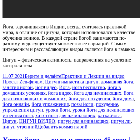
Йога, зародившаяся в Индии, всегда считалась практикой
мира, в отличие от цигуна, который использовался в качестве
обучения воинов. В каждой стране йогой занимаются по-
разному, ведь существует множество ее вариаций. Самым
интересным и расслабляющим видом является йога в гамаках.
Цигун – физическая активность, направленная на усиление
контроля тела
Опубликовано
Автор
Рубрики
11.07.2021
Берите и делайте
Практики и Лекции на видео
,
Метки
Проект Zen-фильм
,
Цигун
гимнастика цигун
,
домашняя йога
,
занятия йогой
,
йог видео
,
Йога
,
йога бесплатно
,
йога в
домашних условиях
,
йога видео
,
йога для начинающих
,
йога
для начинающих в домашних
,
йога для похудения
,
йога дома
,
йога онлайн
,
йога упражнения
,
позы йоги
,
похудение
,
упражнения цигун
,
уроки йоги
,
уроки йоги для начинающих
,
утренняя йога
,
хатха йога для начинающих
,
хатха-йога
,
Цигун
,
ЦИГУН ВИДЕО
,
цигун для начинающих
,
цигун ли
,
к
цигун утренний
Добавить комментарий
записи
Йога
Хатха йога — сила и статика 45 мин |