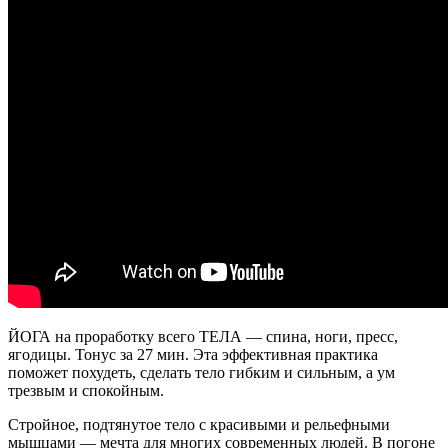
статика
45
мин
|
Йога
дома
ЙОГА на проработку всего ТЕЛА — спина, ноги, пресс,
ягодицы. Тонус за 27 мин. Эта эффективная практика
поможет похудеть, сделать тело гибким и сильным, а ум
трезвым и спокойным.
Стройное, подтянутое тело с красивыми и рельефными
мышцами — мечта для многих современных людей. В погоне