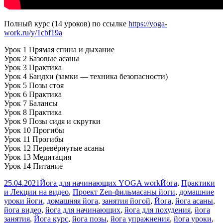
Полный курс (14 уроков) по ссылке
https://yoga-
work.ru/y/1cbf19a
Урок 1 Прямая спина и дыхание
Урок 2 Базовые асаны
Урок 3 Практика
Урок 4 Бандхи (замки — техника безопасности)
Урок 5 Позы стоя
Урок 6 Практика
Урок 7 Балансы
Урок 8 Практика
Урок 9 Позы сидя и скрутки
Урок 10 Прогибы
Урок 11 Прогибы
Урок 12 Перевёрнутые асаны
Урок 13 Медитация
Урок 14 Питание
Опубликовано
Автор
Рубрики
25.04.2021
Йога для начинающих YOGA work
Йога
,
Практики
Метки
и Лекции на видео
,
Проект Zen-фильм
асаны йоги
,
домашние
уроки йоги
,
домашняя йога
,
занятия йогой
,
Йога
,
йога асаны
,
йога видео
,
йога для начинающих
,
йога для похудения
,
йога
занятия
,
Йога курс
,
йога позы
,
йога упражнения
,
йога уроки
,