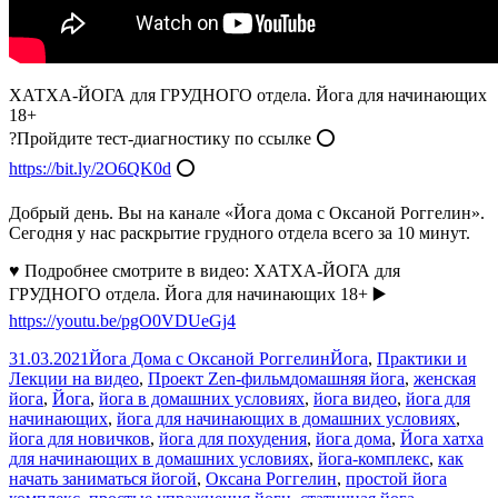
ХАТХА-ЙОГА для ГРУДНОГО отдела. Йога для начинающих
18+
?Пройдите тест-диагностику по ссылке ⭕
https://bit.ly/2O6QK0d
⭕
Добрый день. Вы на канале «Йога дома с Оксаной Роггелин».
Сегодня у нас раскрытие грудного отдела всего за 10 минут.
♥ Подробнее смотрите в видео: ХАТХА-ЙОГА для
ГРУДНОГО отдела. Йога для начинающих 18+ ▶️
https://youtu.be/pgO0VDUeGj4
Опубликовано
Автор
Рубрики
31.03.2021
Йога Дома с Оксаной Роггелин
Йога
,
Практики и
Метки
Лекции на видео
,
Проект Zen-фильм
домашняя йога
,
женская
йога
,
Йога
,
йога в домашних условиях
,
йога видео
,
йога для
начинающих
,
йога для начинающих в домашних условиях
,
йога для новичков
,
йога для похудения
,
йога дома
,
Йога хатха
для начинающих в домашних условиях
,
йога-комплекс
,
как
начать заниматься йогой
,
Оксана Роггелин
,
простой йога