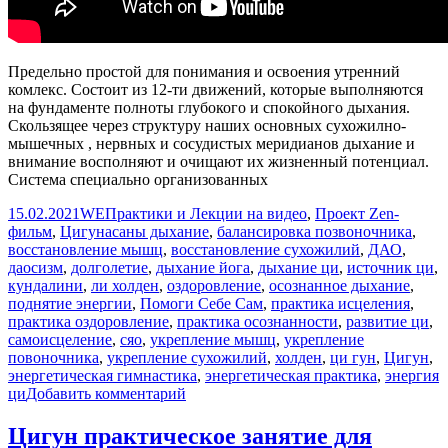
Предельно простой для понимания и освоения утренний
комлекс. Состоит из 12-ти движений, которые выполняются
на фундаменте полноты глубокого и спокойного дыхания.
Скользящее через структуру наших основных сухожилно-
мышечных , нервных и сосудистых меридианов дыхание и
внимание восполняют и очищают их жизненный потенциал.
Система специально организованных
Опубликовано
Автор
Рубрики
15.02.2021
WE
Практики и Лекции на видео
,
Проект Zen-
Метки
фильм
,
Цигун
асаны дыхание
,
балансировка позвоночника
,
восстановление мышц
,
восстановление сухожилий
,
ДАО
,
даосизм
,
долголетие
,
дыхание йога
,
дыхание ци
,
источник ци
,
кундалини
,
ли холден
,
оздоровление
,
осознанное дыхание
,
поднятие энергии
,
Помоги Себе Сам
,
практика исцеления
,
практика оздоровление
,
практика осознанности
,
развитие ци
,
самоисцеление
,
сяо
,
укрепление мышц
,
укрепление
повоночника
,
укрепление сухожилий
,
холден
,
ци гун
,
Цигун
,
энергетическая гимнастика
,
энергетическая практика
,
энергия
к
ци
Добавить комментарий
записи
Комплекс
Цигун практическое занятие для
«Открытая