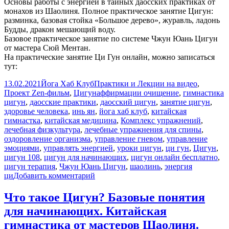
Основы работы с энергией в тайных даосских практиках от
монахов из Шаолиня. Полное практическое занятие Цигун:
разминка, базовая стойка «Большое дерево», журавль, ладонь
Будды, дракон мешающий воду.
Базовое практическое занятие по системе Чжун Юань Цигун
от мастера Сюй Ментан.
На практические занятие Ци Гун онлайн, можно записаться
тут:
Опубликовано
Автор
Рубрики
13.02.2021
Йога Хаб Клуб
Практики и Лекции на видео
,
Метки
Проект Zen-фильм
,
Цигун
аффирмации очищение
,
гимнастика
цигун
,
даосские практики
,
даосский цигун
,
занятие цигун
,
здоровье человека
,
инь ян
,
йога хаб клуб
,
китайская
гимнастка
,
китайская медицина
,
Комплекс упражнений
,
лечебная физкультура
,
лечебные упражнения для спины
,
оздоровление организма
,
управление гневом
,
управление
эмоциями
,
управлять энергией
,
уроки цигун
,
ци гун
,
Цигун
,
цигун 108
,
цигун для начинающих
,
цигун онлайн бесплатно
,
цигун терапия
,
Чжун Юань Цигун
,
шаолинь
,
энергия
к
ци
Добавить комментарий
записи
Цигун
Что такое Цигун? Базовые понятия
практическое
для начинающих. Китайская
занятие
для
гимнастика от мастеров Шаолиня.