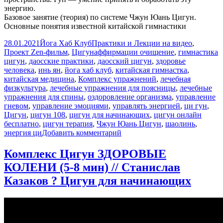
энергию.
Базовое занятие (теория) по системе Чжун Юань Цигун.
Основные понятия известной китайской гимнастики
Опубликовано
Автор
Рубрики
28.01.2021
Йога Хаб Клуб
Практики и Лекции на видео
,
Метки
Проект Zen-фильм
,
Цигун
аффирмации очищение
,
гимнастика
цигун
,
даосские практики
,
даосский цигун
,
здоровье
человека
,
инь ян
,
йога хаб клуб
,
китайская гимнастка
,
китайская медицина
,
Комплекс упражнений
,
лечебная
физкультура
,
лечебные упражнения для поясницы
,
лечебные
упражнения для спины
,
оздоровление организма
,
управление
гневом
,
управление эмоциями
,
управлять энергией
,
ци гун
,
Цигун
,
цигун 108
,
цигун для начинающих
,
цигун онлайн
бесплатно
,
цигун терапия
,
Чжун Юань Цигун
,
шаолинь
,
к
энергия ци
Добавить комментарий
записи
Что
Комплекс Цигун ЗДОРОВЫЕ
такое
КОЛЕНИ (5-8 мин) // Станислав
Цигун?
Базовые
Казаков ? Цигун для начинающих
понятия
для
начинающих.
Китайская
гимнастика