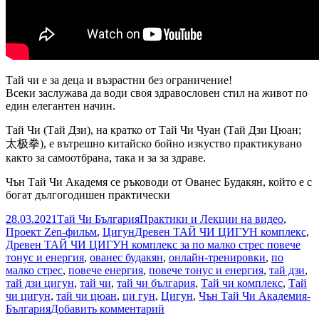
Тай чи е за деца и възрастни без ограничение!
Всеки заслужава да води своя здравословен стил на живот по
един елегантен начин.
Тай Чи (Tай Дзи), на кратко от Тай Чи Чуан (Тай Дзи Цюан;
太极拳), е вътрешно китайско бойно изкуство практикувано
както за самоотбрана, така и за за здраве.
Чън Тай Чи Академя се ръководи от Ованес Будакян, който е с
богат дългогодишен практически
Опубликовано
Автор
Рубрики
28.03.2021
Тай Чи България
Практики и Лекции на видео
,
Метки
Проект Zen-фильм
,
Цигун
Древен ТАЙ ЧИ ЦИГУН комплекс
,
Древен ТАЙ ЧИ ЦИГУН комплекс за по малко стрес повече
тонус и енергия
,
ованес будакян
,
онлайн-тренировки
,
по
малко стрес
,
повече енергия
,
повече тонус и енергия
,
тай дзи
,
тай дзи цигун
,
тай чи
,
тай чи българия
,
Тай чи комплекс
,
Тай
чи цигун
,
тай чи цюан
,
ци гун
,
Цигун
,
Чън Тай Чи Академия-
к
България
Добавить комментарий