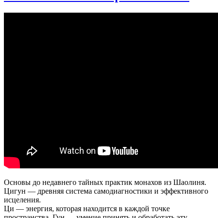
начинающих.
Разминка,
базовая
стойка
и
техника
трансформации
энергии.
Основы до недавнего тайных практик монахов из Шаолиня.
Цигун — древняя система самодиагностики и эффективного
исцеления.
Ци — энергия, которая находится в каждой точке
пространства. Гун — умение принять и обработать эту