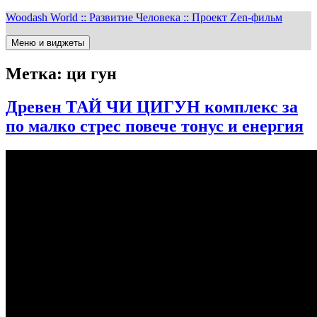
Перейти
Woodash World :: Развитие Человека :: Проект Zen-фильм
к
содержимому
Меню и виджеты
Метка:
ци гун
Древен ТАЙ ЧИ ЦИГУН комплекс за
по малко стрес повече тонус и енергия