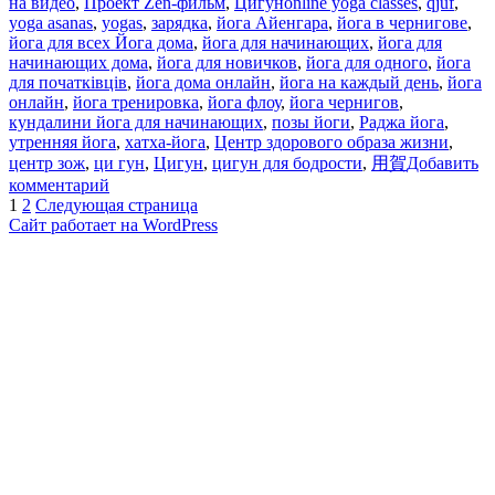
Метки
на видео
,
Проект Zen-фильм
,
Цигун
online yoga classes
,
qjuf
,
yoga asanas
,
yogas
,
зарядка
,
йога Айенгара
,
йога в чернигове
,
йога для всех Йога дома
,
йога для начинающих
,
йога для
начинающих дома
,
йога для новичков
,
йога для одного
,
йога
для початківців
,
йога дома онлайн
,
йога на каждый день
,
йога
онлайн
,
йога тренировка
,
йога флоу
,
йога чернигов
,
кундалини йога для начинающих
,
позы йоги
,
Раджа йога
,
утренняя йога
,
хатха-йога
,
Центр здорового образа жизни
,
центр зож
,
ци гун
,
Цигун
,
цигун для бодрости
,
用賀
Добавить
к
комментарий
Пагинация
Страница
Страница
записи
1
2
Следующая страница
ЦИГУН
Сайт работает на WordPress
записей
для
БОДРОСТИ