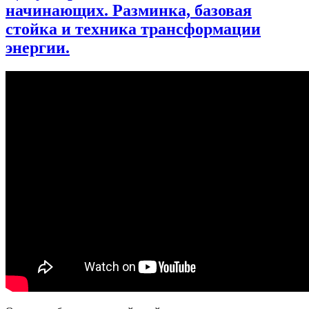
начинающих. Разминка, базовая
ладонь».
Вячеслав
стойка и техника трансформации
Гуцалюк.
энергии.
Цигун.
Йога.