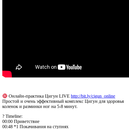
от
мастеров
Шаолиня.
Онлайн-практика Цигун LIVE
http://bit.ly/cigun_online
Простой и очень эффективный комплекс Цигун для здоровья
коленок и разминки ног на 5-8 минут.
? Timeline:
00:00 Приветствие
00:48 *1 Покачивания на ступнях