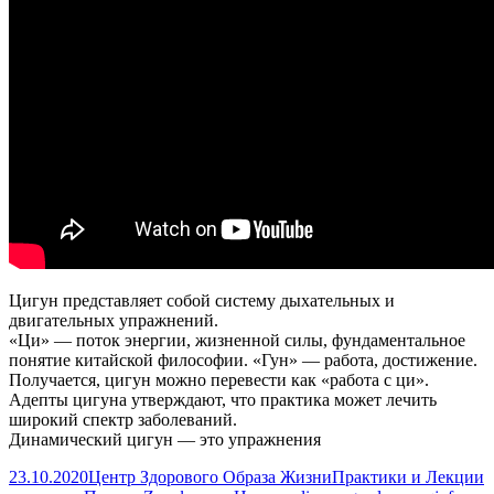
//
Станислав
Казаков
?
Цигун
для
начинающих
Цигун представляет собой систему дыхательных и
двигательных упражнений.
«Ци» — поток энергии, жизненной силы, фундаментальное
понятие китайской философии. «Гун» — работа, достижение.
Получается, цигун можно перевести как «работа с ци».
Адепты цигуна утверждают, что практика может лечить
широкий спектр заболеваний.
Динамический цигун — это упражнения
Опубликовано
Автор
Рубрики
23.10.2020
Центр Здорового Образа Жизни
Практики и Лекции