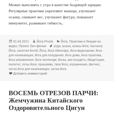
Можно выполнять с утра в качестве бодрящей зарядки.
Регулярные практики укрепляют мышцы, улучшают
осанку, снижают вес, улучшают фигуру, повышает
иммунитет, развивают гибкость,
Опубликовано
Автор
Рубрики
01.04.2021
Йога Prosto
Йога
,
Практики и Лекции на
Метки
видео
,
Проект Zen-фильм
yoga
,
асана
,
асаны йоги
,
Аштанга
Йога
,
занятия йогой
,
Йога
,
йога Айенгара
,
йога видеоуроки
,
йога
для начинающих
,
йога для похудения
,
йога дома
,
йога практика
,
йога упражнения
,
йога челлендж
,
йогаа
,
как похудеть
,
Медитация
,
пилатес
,
позы йоги
,
пранаяма
,
твоя йога
,
упражнения
,
фитнес
,
хатха йога для начинающих
,
хатха-йога
к записи Йога для начинающих | йога для пох
Добавить комментарий
ВОСЕМЬ ОТРЕЗОВ ПАРЧИ:
Жемчужина Китайского
Оздоровительного Цигун