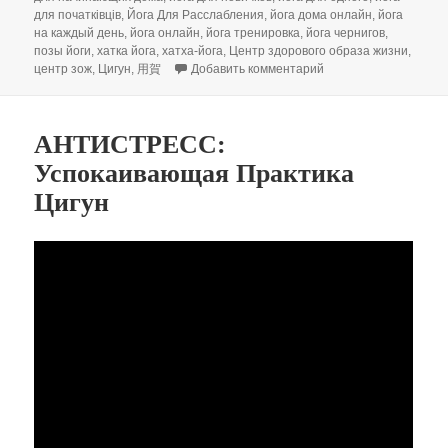
для початківців
,
Йога Для Расслабления
,
йога дома онлайн
,
йога
на каждый день
,
йога онлайн
,
йога тренировка
,
йога чернигов
,
позы йоги
,
хатка йога
,
хатха-йога
,
Центр здорового образа жизни
,
к записи ВОСЕМЬ ОТ
центр зож
,
Цигун
,
用賀
Добавить комментарий
АНТИСТРЕСС:
Успокаивающая Практика
Цигун