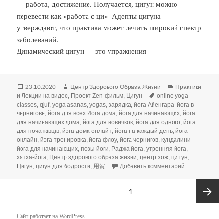
— работа, достижение. Получается, цигун можно
перевести как «работа с ци». Адепты цигуна
утверждают, что практика может лечить широкий спектр
заболеваний.
Динамический цигун — это упражнения
Опубликовано
Автор
Рубрики
23.10.2020
Центр Здорового Образа Жизни
Практики
Метки
и Лекции на видео
,
Проект Zen-фильм
,
Цигун
online yoga
classes
,
qjuf
,
yoga asanas
,
yogas
,
зарядка
,
йога Айенгара
,
йога в
чернигове
,
йога для всех Йога дома
,
йога для начинающих
,
йога
для начинающих дома
,
йога для новичков
,
йога для одного
,
йога
для початківців
,
йога дома онлайн
,
йога на каждый день
,
йога
онлайн
,
йога тренировка
,
йога флоу
,
йога чернигов
,
кундалини
йога для начинающих
,
позы йоги
,
Раджа йога
,
утренняя йога
,
хатха-йога
,
Центр здорового образа жизни
,
центр зож
,
ци гун
,
к записи Ц
Цигун
,
цигун для бодрости
,
用賀
Добавить комментарий
Пагинация
СТРАНИЦА
1
записей
Следу
Сайт работает на WordPress