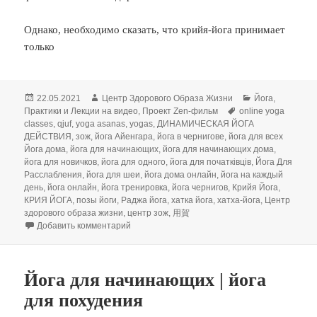
Однако, необходимо сказать, что крийя-йога принимает
только
Опубликовано
Автор
Рубрики
22.05.2021
Центр Здорового Образа Жизни
Йога
,
Метки
Практики и Лекции на видео
,
Проект Zen-фильм
online yoga
classes
,
qjuf
,
yoga asanas
,
yogas
,
ДИНАМИЧЕСКАЯ ЙОГА
ДЕЙСТВИЯ
,
зож
,
йога Айенгара
,
йога в чернигове
,
йога для всех
Йога дома
,
йога для начинающих
,
йога для начинающих дома
,
йога для новичков
,
йога для одного
,
йога для початківців
,
Йога Для
Расслабления
,
йога для шеи
,
йога дома онлайн
,
йога на каждый
день
,
йога онлайн
,
йога тренировка
,
йога чернигов
,
Крийя Йога
,
КРИЯ ЙОГА
,
позы йоги
,
Раджа йога
,
хатка йога
,
хатха-йога
,
Центр
здорового образа жизни
,
центр зож
,
用賀
к записи КРИЙЯ ЙОГА: Активная Йога Действи
Добавить комментарий
Йога для начинающих | йога
для похудения