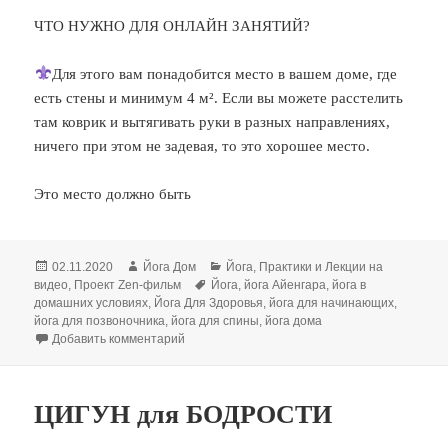
ЧТО НУЖНО ДЛЯ ОНЛАЙН ЗАНЯТИЙ?
Для этого вам понадобится место в вашем доме, где
есть стены и минимум 4 м². Если вы можете расстелить
там коврик и вытягивать руки в разных направлениях,
ничего при этом не задевая, то это хорошее место.
Это место должно быть
Опубликовано
Автор
Рубрики
02.11.2020
Йога Дом
Йога
,
Практики и Лекции на
Метки
видео
,
Проект Zen-фильм
Йога
,
йога Айенгара
,
йога в
домашних условиях
,
Йога Для Здоровья
,
йога для начинающих
,
йога для позвоночника
,
йога для спины
,
йога дома
к записи Что нужно для онлайн занятий йогой
Добавить комментарий
ЦИГУН для БОДРОСТИ