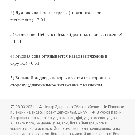
2) Лучник или Посыл стрелы (горизонтальное
вытяжение) · 3:01
3) Отделение Небес от Земли (диагональное вытяжение)
· 4:44
4) Мудрая сова оглядывается назад (вытяжение в
скрутке) · 6:51
5) Большой медведь поворачивается из стороны в
сторону (диагональное вытяжение с наклоном
Опубликовано
Автор
Рубрики
08.03.2021
Центр Здорового Образа Жизни
Практики
Метки
и Лекции на видео
,
Проект Zen-фильм
,
Цигун
8 кусков парчи
,
8 отрезков парчи
,
online yoga classes
,
qjuf
,
yoga asanas
,
yogas
,
Аштанга Йога
,
ба дуань цзин
,
зож
,
йога Айенгара
,
йога в
чернигове
,
йога для всех Йога дома
,
йога для начинающих
,
йога
для начинающих дома
,
йога для новичков
,
йога для одного
,
йога