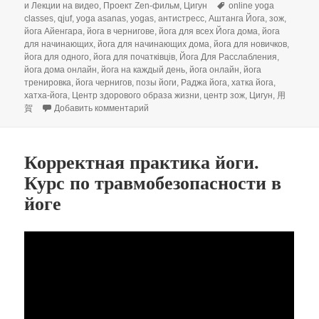
Метки
и Лекции на видео
,
Проект Zen-фильм
,
Цигун
online yoga
classes
,
qjuf
,
yoga asanas
,
yogas
,
антистресс
,
Аштанга Йога
,
зож
,
йога Айенгара
,
йога в чернигове
,
йога для всех Йога дома
,
йога
для начинающих
,
йога для начинающих дома
,
йога для новичков
,
йога для одного
,
йога для початківців
,
Йога Для Расслабления
,
йога дома онлайн
,
йога на каждый день
,
йога онлайн
,
йога
тренировка
,
йога чернигов
,
позы йоги
,
Раджа йога
,
хатка йога
,
хатха-йога
,
Центр здорового образа жизни
,
центр зож
,
Цигун
,
用
к записи АНТИСТРЕСС: Успокаивающая П
賀
Добавить комментарий
Корректная практика йоги.
Курс по травмобезопасности в
йоге