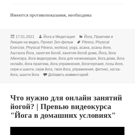
Имеются противопоказания, необходима
Опубликовано
Автор
Рубрики
17.01.2021
Йога и Медитация
Йога
,
Практики и
Метки
Лекции на видео
,
Проект Zen-фильм
Fitness
,
Physical
Exercise
,
Physical Fitness
,
workout
,
yoga
,
асана
,
асаны йоги
,
Аштанга Йога
,
занятия йогой
,
занятия йогой дома
,
Йога
,
йога
Айенгара
,
йога видеоуроки
,
йога для начинающих
,
йога дома
,
йога
онлайн
,
йога практика
,
йога упражнения
,
йогатерпаия
,
позы йоги
,
серж и шанти
,
серж йога
,
твоя йога
,
упражнения
,
фитнес
,
хатха-
к записи Корректная практи
йога
,
шанти йога
Добавить комментарий
Что нужно для онлайн занятий
йогой? | Превью видеокурса
"Йога в домашних условиях"