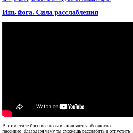
записи
ЙОГА
Инь йога. Сила расслабления
и
ШПАГАТ
|
Задняя
поверхнос
бедра
|
Растяжка
для
шпагата
|
Йога
chelilavida
В этом стиле йоги все позы выполняются абсолютно
пассивно, благодаря чему ты сможешь расслабить и отпустить