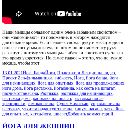
Наши мышцы обладают одним очень забавным свойством –
они «запоминают» то положение, в котором находятся
длительное время. Если человек сломал руку и месяц ходил в
гипсе с согнутым локтем, то потом он не сможет эту руку
разогнуть, потому что мышцы-сгибатели локтевого сустава за
это время укоротятся. Но самое гадкое – это то, что не нужно
месяца, чтобы этот
Опубликовано
Автор
Рубрики
13.01.2021
Йога Банда
Йога
,
Практики и Лекции на видео
,
Метки
Проект Zen-фильм
виньса
,
гибкость
,
Йога
,
йога банда
,
йога
для начинающих
,
йога для опытных
,
йога для продолжающих
,
йога дома
,
йога растяжка
,
йогабанда
,
как сесть на шпагат
,
пасчимоттанасана
,
Растяжка
,
растяжка для начинающих
,
растяжка дома
,
растяжка на шпагат
,
растяжка после
тренировки
,
самоконасана
,
Сурья Намаскар
,
упражнения на
растяжку
,
утхитта падангуштхасана
,
хануманасана
,
хатха йога
к
для опытных
,
хатха-йога
,
шпагат
Добавить комментарий
записи
Ода
ЙОГА ДЛЯ ЖЕНЩИН