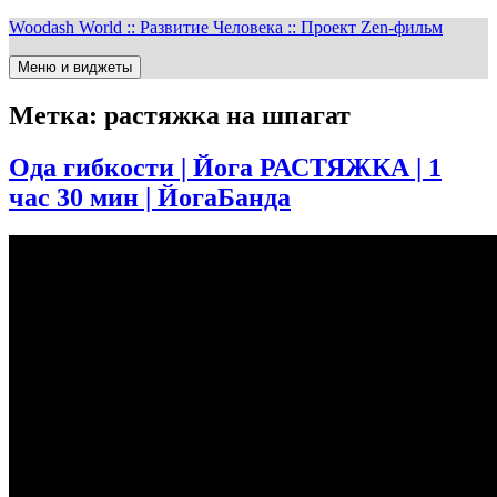
Перейти
Woodash World :: Развитие Человека :: Проект Zen-фильм
к
содержимому
Меню и виджеты
Метка:
растяжка на шпагат
Ода гибкости | Йога РАСТЯЖКА | 1
час 30 мин | ЙогаБанда