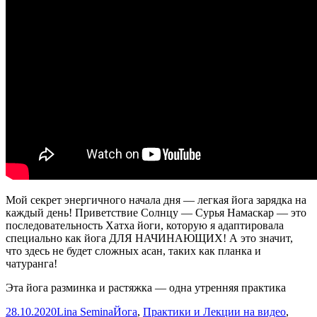
Мой секрет энергичного начала дня — легкая йога зарядка на
каждый день! Приветствие Солнцу — Сурья Намаскар — это
последовательность Хатха йоги, которую я адаптировала
специально как йога ДЛЯ НАЧИНАЮЩИХ! А это значит,
что здесь не будет сложных асан, таких как планка и
чатуранга!
Эта йога разминка и растяжка — одна утренняя практика
Опубликовано
Автор
Рубрики
28.10.2020
Lina Semina
Йога
,
Практики и Лекции на видео
,