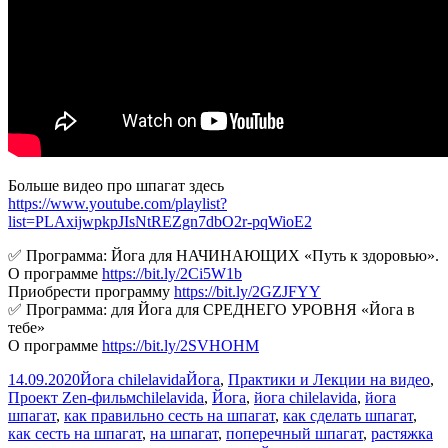
утром
Больше видео про шпагат здесь
https://www.youtube.com/playlist?
list=PLAxijwpkpJIsNtREZgn7dbO2r-pqWioE2
✅ Программа: Йога для НАЧИНАЮЩИХ «Путь к здоровью».
О программе
https://bit.ly/2Ci5W1b
Приобрести программу
https://bit.ly/2GZJFYY
✅ Программа: для Йога для СРЕДНЕГО УРОВНЯ «Йога в
тебе»
О программе
https://bit.ly/2SVHOHM
Опубликовано
Автор
Рубрики
14.09.2020
Йога chilelavida
Йога
,
Практики и Лекции на видео
,
Метки
Проект Zen-фильм
chilelavida
,
Йога
,
йога chilelavida
,
йога
шпагат
,
как правильно сесть на шпагат
,
как сделать шпагат
,
как сесть на шпагат
,
на шпагат
,
поперечный шпагат
,
растяжка