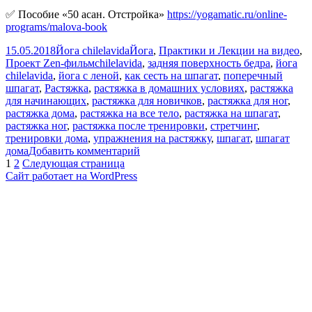
✅ Пособие «50 асан. Отстройка»
https://yogamatic.ru/online-
programs/malova-book
Опубликовано
Автор
Рубрики
15.05.2018
Йога chilelavida
Йога
,
Практики и Лекции на видео
,
Метки
Проект Zen-фильм
chilelavida
,
задняя поверхность бедра
,
йога
chilelavida
,
йога с леной
,
как сесть на шпагат
,
поперечный
шпагат
,
Растяжка
,
растяжка в домашних условиях
,
растяжка
для начинающих
,
растяжка для новичков
,
растяжка для ног
,
растяжка дома
,
растяжка на все тело
,
растяжка на шпагат
,
растяжка ног
,
растяжка после тренировки
,
стретчинг
,
тренировки дома
,
упражнения на растяжку
,
шпагат
,
шпагат
к
дома
Добавить комментарий
Пагинация
Страница
Страница
записи
1
2
Следующая страница
РАСТЯЖКА
Сайт работает на WordPress
записей
НА
ВСЕ
ТЕЛО
|
Растяжка
НОГ
|
Как
сесть
на