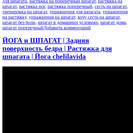
для шпагата
,
растяжка на поперечный шпагат
,
растяжка на
шпагат
,
растяжка ног
,
растяжка поперечный
,
сесть на шпагат
,
тренировка на шпагат
,
упражнения для шпагата
,
упражнения
на растяжку
,
упражнения на шпагат
,
хочу сесть на шпагат
,
шпагат без боли
,
шпагат в домашних условиях
,
шпагат дома
,
к
шпагат поперечный
Добавить комментарий
записи
РАСТЯЖКА
ЙОГА и ШПАГАТ | Задняя
НА
поверхность бедра | Растяжка для
ПОПЕРЕЧНЫЙ
ШПАГАТ
шпагата | Йога chelilavida
|
Упражнения
на
шпагат
в
домашних
условиях
|
Йога
chilelavida