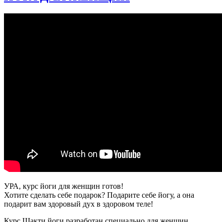
гибкос
|
Йога
РАСТ
|
1
час
30
мин
|
ЙогаБа
УРА, курс йоги для женщин готов!
Хотите сделать себе подарок? Подарите себе йогу, а она
подарит вам здоровый дух в здоровом теле!
Курс Шакти йоги разработан специально для женщин.