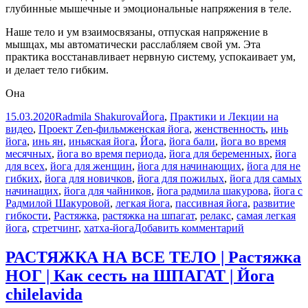
глубинные мышечные и эмоциональные напряжения в теле. ⠀
Наше тело и ум взаимосвязаны, отпуская напряжение в
мышцах, мы автоматически расслабляем свой ум. Эта
практика восстанавливает нервную систему, успокаивает ум,
и делает тело гибким. ⠀
Она
Опубликовано
Автор
Рубрики
15.03.2020
Radmila Shakurova
Йога
,
Практики и Лекции на
Метки
видео
,
Проект Zen-фильм
женская йога
,
женственность
,
инь
йога
,
инь ян
,
иньяская йога
,
Йога
,
йога бали
,
йога во время
месячных
,
йога во время периода
,
йога для беременных
,
йога
для всех
,
йога для женщин
,
йога для начинающих
,
йога для не
гибких
,
йога для новичков
,
йога для пожилых
,
йога для самых
начинащих
,
йога для чайников
,
йога радмила шакурова
,
йога с
Радмилой Шакуровой
,
легкая йога
,
пассивная йога
,
развитие
гибкости
,
Растяжка
,
растяжка на шпагат
,
релакс
,
самая легкая
к
йога
,
стретчинг
,
хатха-йога
Добавить комментарий
записи
Инь
РАСТЯЖКА НА ВСЕ ТЕЛО | Растяжка
йога.
НОГ | Как сесть на ШПАГАТ | Йога
Сила
расслабления
chilelavida