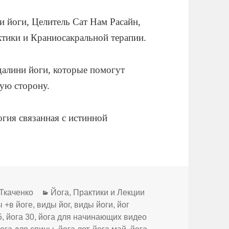
и йоги, Целитель Сат Нам Расайн,
тики и Краниосакральной терапии.
далини йоги, которые помогут
ую сторону.
гия связанная с истинной
Рубрики
 Ткаченко
Йога
,
Практики и Лекции
 +в йоге
,
виды йог
,
виды йоги
,
йог
5
,
йога 30
,
йога для начинающих видео