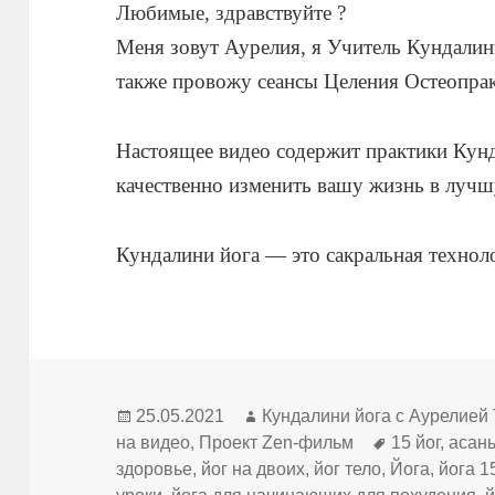
Любимые, здравствуйте ?
Меня зовут Аурелия, я Учитель Кундалин
также провожу сеансы Целения Остеопрак
Настоящее видео содержит практики Кун
качественно изменить вашу жизнь в лучш
Кундалини йога — это сакральная техноло
Опубликовано
Автор
25.05.2021
Кундалини йога с Аурелией
Метки
на видео
,
Проект Zen-фильм
15 йог
,
асаны
здоровье
,
йог на двоих
,
йог тело
,
Йога
,
йога 1