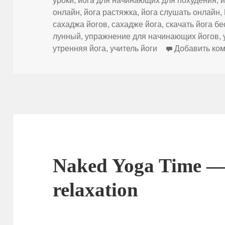
уроки
,
йога для начинающих для похудения
,
й
онлайн
,
йога растяжка
,
йога слушать онлайн
,
сахаджа йогов
,
сахадже йога
,
скачать йога б
лунный
,
упражнение для начинающих йогов
,
утренняя йога
,
учитель йоги
Добавить ко
Naked Yoga Time —
relaxation