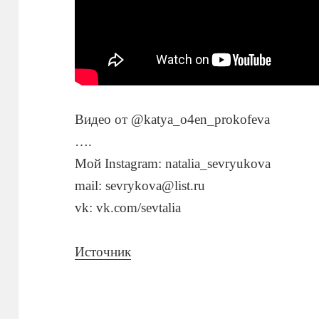
Видео от @katya_o4en_prokofeva
….
Мой Instagram: natalia_sevryukova
mail: sevrykova@list.ru
vk: vk.com/sevtalia
Источник