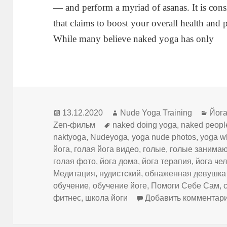
— and perform a myriad of asanas. It is con
that claims to boost your overall health and 
While many believe naked yoga has only
Опубликовано
Автор
Рубр
13.12.2020
Nude Yoga Training
Йог
Метки
Zen-фильм
naked doing yoga
,
naked peopl
naktyoga
,
Nudeyoga
,
yoga nude photos
,
yoga w
йога
,
голая йога видео
,
голые
,
голые занимаю
голая фото
,
йога дома
,
йога терапия
,
йога че
Медитация
,
нудистский
,
обнаженная девушка
обучение
,
обучение йоге
,
Помоги Себе Сам
,
фитнес
,
школа йоги
Добавить комментар