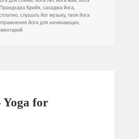
ога для спины
,
йога лет
,
йога май
,
йога
Прандхара Крийя
,
сахаджа йога
,
есплатно
,
слушать йог музыку
,
твоя йога
упражнения йоги для начинающих
,
к записи ЙОГА РАЗМИНКА, Прандхара Крийя и Сат
мментарий
 Yoga for