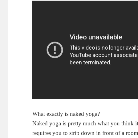
What exactly is naked yoga?
Naked yoga is pretty much what you think it 
requires you to strip down in front of a ro