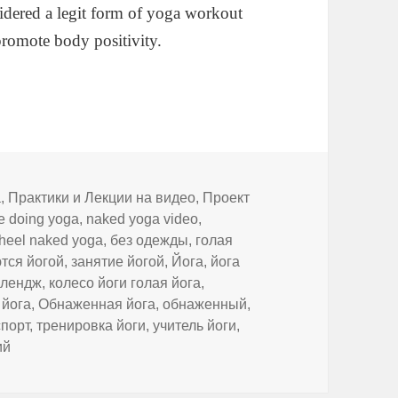
sidered a legit form of yoga workout
promote body positivity.
ики
а
,
Практики и Лекции на видео
,
Проект
e doing yoga
,
naked yoga video
,
heel naked yoga
,
без одежды
,
голая
тся йогой
,
занятие йогой
,
Йога
,
йога
ллендж
,
колесо йоги голая йога
,
 йога
,
Обнаженная йога
,
обнаженный
,
спорт
,
тренировка йоги
,
учитель йоги
,
к записи Naked Yoga Time — Yoga for relaxation
ий