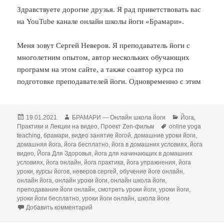
Здравствуете дорогие друзья. Я рад приветствовать вас
на YouTube канале онлайн школы йоги «Брамари».
Меня зовут Сергей Неверов. Я преподаватель йоги с
многолетним опытом, автор нескольких обучающих
программ на этом сайте, а также соавтор курса по
подготовке преподавателей йоги. Одновременно с этим
Опубликовано
Автор
Рубрики
19.01.2021
БРАМАРИ — Онлайн школа йоги
Йога
,
Метки
Практики и Лекции на видео
,
Проект Zen-фильм
online yoga
teaching
,
брамари
,
видео занятие йогой
,
домашние уроки йоги
,
домашняя йога
,
йога бесплатно
,
йога в домашних условиях
,
йога
видео
,
Йога Для Здоровья
,
йога для начинающих в домашних
условиях
,
йога онлайн
,
йога практика
,
йога упражнения
,
йога
уроки
,
курсы йогов
,
неверов сергей
,
обучение йоге онлайн
,
онлайн йога
,
онлайн уроки йоги
,
онлайн школа йоги
,
преподавание йоги онлайн
,
смотреть уроки йоги
,
уроки йоги
,
уроки йоги бесплатно
,
уроки йоги онлайн
,
школа йоги
к записи Онлайн школа йоги. Занятия йогой 
Добавить комментарий