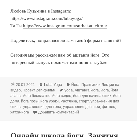
Любовь Кузьмина в Instagram:
https://www.instagram.com/lubayoga/
Та Ти
https://www.instagram.com/sorbet.au.citron/
Поделитесь, понравился ли вам такой формат занятий?
Сегодня мы расскажем вам об аштанга йоге. Это
интересный выпуск поможет вам понять глубже
Опубликовано
Автор
Рубрики
20.01.2021
Luba Yoga
Йога
,
Практики и Лекции на
Метки
видео
,
Проект Zen-фильм
yoga
,
Аштанга Йога
,
Йога
,
йога
асаны
,
йога бесплатно
,
йога видео
,
йога для начинающих
,
йога
дома
,
йога позы
,
йога уроки
,
Растяжка
,
спорт
,
упражнения для
спины
,
упражнения для тела
,
упражнения для шеи
,
фитнес
,
к записи Аштанга йога. Сурья Н
хатха-йога
Добавить комментарий
Онлайн школа йоги. Занятия