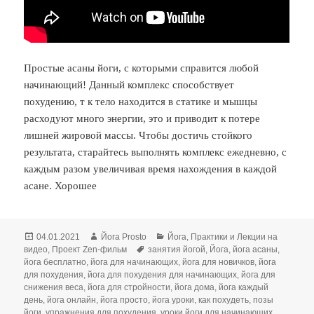
Простые асаны йоги, с которыми справится любой
начинающий! Данный комплекс способствует
похудению, т к тело находится в статике и мышцы
расходуют много энергии, это и приводит к потере
лишней жировой массы. Чтобы достичь стойкого
результата, старайтесь выполнять комплекс ежедневно, с
каждым разом увеличивая время нахождения в каждой
асане. Хорошее
Опубликовано
Автор
Рубрики
04.01.2021
Йога Prosto
Йога
,
Практики и Лекции на
Метки
видео
,
Проект Zen-фильм
занятия йогой
,
Йога
,
йога асаны
,
йога бесплатно
,
йога для начинающих
,
йога для новичков
,
йога
для похудения
,
йога для похудения для начинающих
,
йога для
снижения веса
,
йога для стройности
,
йога дома
,
йога каждый
день
,
йога онлайн
,
йога просто
,
йога уроки
,
как похудеть
,
позы
йоги
,
упражнения для похудения
,
уроки йоги для начинающих
,