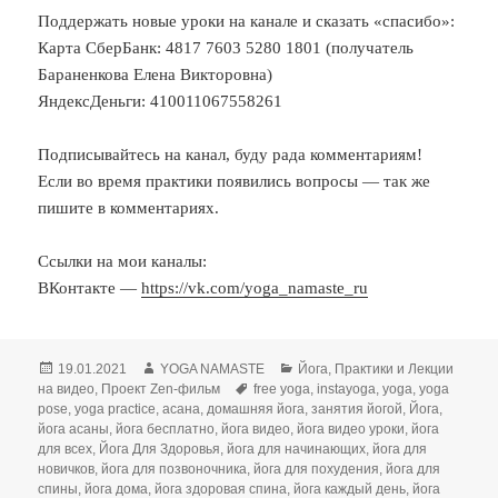
Поддержать новые уроки на канале и сказать «спасибо»:
Карта СберБанк: 4817 7603 5280 1801 (получатель
Бараненкова Елена Викторовна)
ЯндексДеньги: 410011067558261
Подписывайтесь на канал, буду рада комментариям!
Если во время практики появились вопросы — так же
пишите в комментариях.
Ссылки на мои каналы:
ВКонтакте —
https://vk.com/yoga_namaste_ru
Опубликовано
Автор
Рубрики
19.01.2021
YOGA NAMASTE
Йога
,
Практики и Лекции
Метки
на видео
,
Проект Zen-фильм
free yoga
,
instayoga
,
yoga
,
yoga
pose
,
yoga practice
,
асана
,
домашняя йога
,
занятия йогой
,
Йога
,
йога асаны
,
йога бесплатно
,
йога видео
,
йога видео уроки
,
йога
для всех
,
Йога Для Здоровья
,
йога для начинающих
,
йога для
новичков
,
йога для позвоночника
,
йога для похудения
,
йога для
спины
,
йога дома
,
йога здоровая спина
,
йога каждый день
,
йога