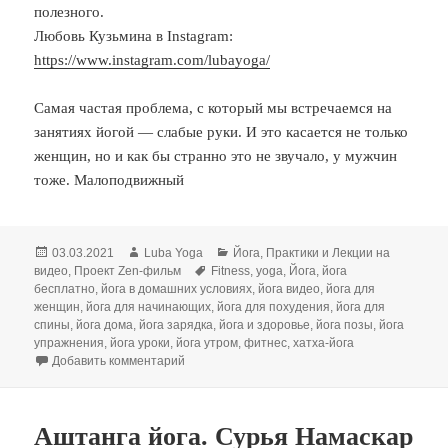
полезного.
Любовь Кузьмина в Instagram:
https://www.instagram.com/lubayoga/
Самая частая проблема, с который мы встречаемся на
занятиях йогой — слабые руки. И это касается не только
женщин, но и как бы странно это не звучало, у мужчин
тоже. Малоподвижный
Опубликовано
Автор
Рубрики
03.03.2021
Luba Yoga
Йога
,
Практики и Лекции на
Метки
видео
,
Проект Zen-фильм
Fitness
,
yoga
,
Йога
,
йога
бесплатно
,
йога в домашних условиях
,
йога видео
,
йога для
женщин
,
йога для начинающих
,
йога для похудения
,
йога для
спины
,
йога дома
,
йога зарядка
,
йога и здоровье
,
йога позы
,
йога
упражнения
,
йога уроки
,
йога утром
,
фитнес
,
хатха-йога
к записи Йога для начинающих. Укрепление ру
Добавить комментарий
Аштанга йога. Сурья Намаскар