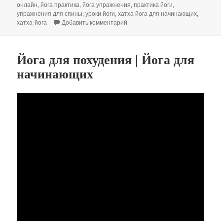
онлайн
,
йога практика
,
йога упражнения
,
практика йоги
,
упражнения для спины
,
уроки йоги
,
хатха йога для начинающих
,
к записи Йога для осанки 50 мин
хатха-йога
Добавить комментарий
Йога для похудения | Йога для
начинающих