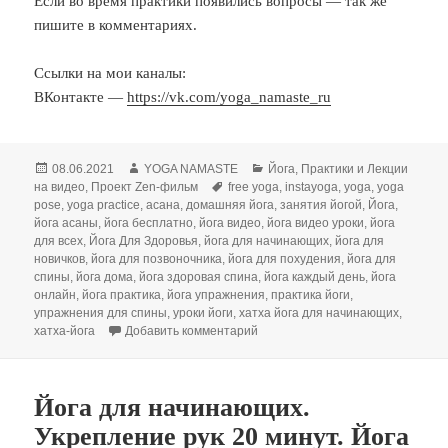
Если во время практики появились вопросы — так же
пишите в комментариях.
Ссылки на мои каналы:
ВКонтакте —
https://vk.com/yoga_namaste_ru
Опубликовано
Автор
Рубрики
08.06.2021
YOGA NAMASTE
Йога
,
Практики и Лекции
Метки
на видео
,
Проект Zen-фильм
free yoga
,
instayoga
,
yoga
,
yoga
pose
,
yoga practice
,
асана
,
домашняя йога
,
занятия йогой
,
Йога
,
йога асаны
,
йога бесплатно
,
йога видео
,
йога видео уроки
,
йога
для всех
,
Йога Для Здоровья
,
йога для начинающих
,
йога для
новичков
,
йога для позвоночника
,
йога для похудения
,
йога для
спины
,
йога дома
,
йога здоровая спина
,
йога каждый день
,
йога
онлайн
,
йога практика
,
йога упражнения
,
практика йоги
,
упражнения для спины
,
уроки йоги
,
хатха йога для начинающих
,
к записи Хатха йога — сила и ста
хатха-йога
Добавить комментарий
Йога для начинающих.
Укрепление рук 20 минут. Йога