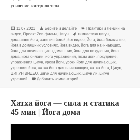
усиление контроля тела
Опубликовано
Автор
Рубрики
11.07.2021
Берите и делайте
Практики и Лекции на
Метки
видео
,
Проект Zen-фильм
,
Цигун
гимнастика цигун
,
домашняя йога
,
занятия йогой
,
йог видео
,
Йога
,
йога бесплатно
,
йога в домашних условиях
,
йога видео
,
йога для начинающих
,
йога для начинающих в домашних
,
йога для похудения
,
йога
дома
,
йога онлайн
,
йога упражнения
,
позы йоги
,
похудение
,
упражнения цигун
,
уроки йоги
,
уроки йоги для начинающих
,
утренняя йога
,
хатха йога для начинающих
,
хатха-йога
,
Цигун
,
ЦИГУН ВИДЕО
,
цигун для начинающих
,
цигун ли
,
цигун
к записи Йога цигун. Утренняя пр
утренний
Добавить комментарий
Хатха йога — сила и статика
45 мин | Йога дома